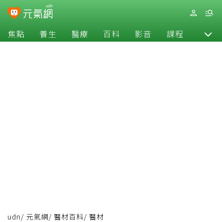
焦點
養生
醫療
百科
影音
課程
退休
udn
/
元氣網
/
醫材百科
/
醫材