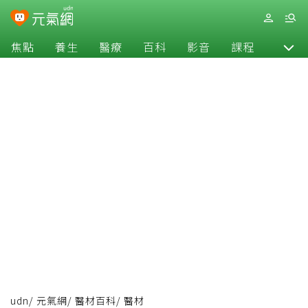
焦點
養生
醫療
百科
影音
課程
退休
udn
/
元氣網
/
醫材百科
/
醫材