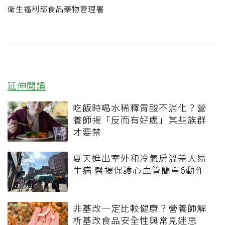
衛生福利部食品藥物管理署
延伸閱讀
吃飯時喝水稀釋胃酸不消化？營
養師揭「反而有好處」某些族群
才要禁
夏天進出室外和冷氣房溫差大易
生病 醫揭保護心血管簡單6動作
非基改一定比較健康？營養師解
析基改食品安全性與常見迷思