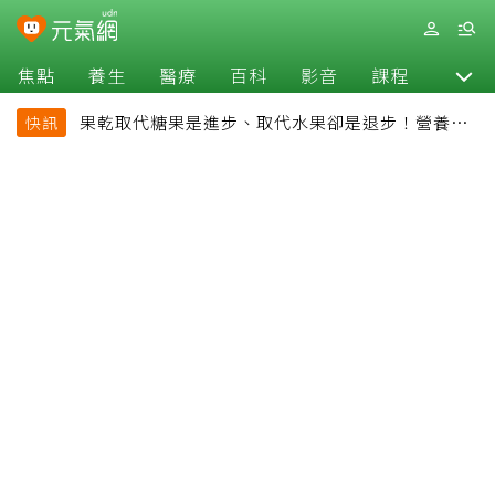
焦點
養生
醫療
百科
影音
課程
退休
果乾取代糖果是進步、取代水果卻是退步！營養師
快訊
揭果乾堅果常見健康陷阱