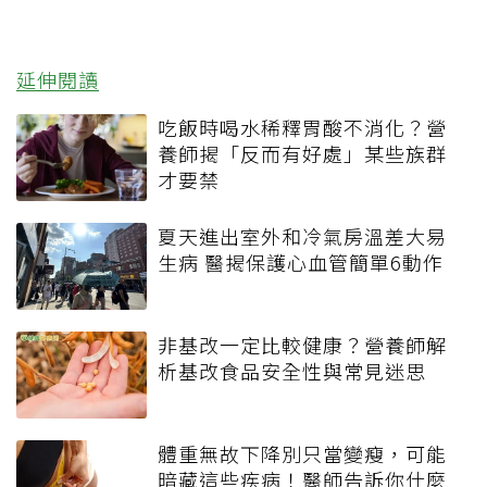
延伸閱讀
吃飯時喝水稀釋胃酸不消化？營
養師揭「反而有好處」某些族群
才要禁
夏天進出室外和冷氣房溫差大易
生病 醫揭保護心血管簡單6動作
非基改一定比較健康？營養師解
析基改食品安全性與常見迷思
體重無故下降別只當變瘦，可能
暗藏這些疾病！醫師告訴你什麼