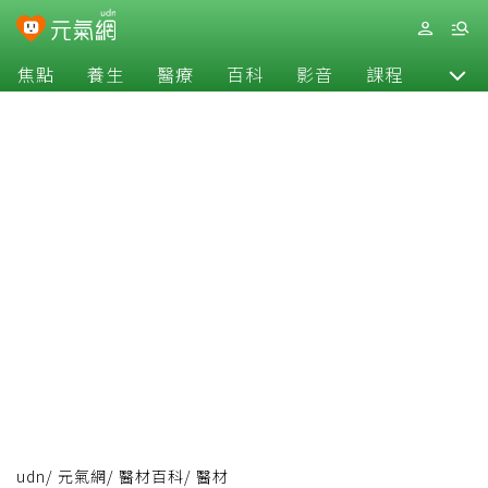
焦點
養生
醫療
百科
影音
課程
退休
udn
/
元氣網
/
醫材百科
/
醫材