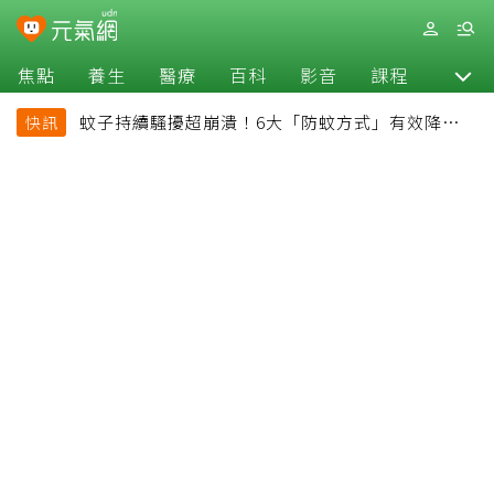
焦點
養生
醫療
百科
影音
課程
退休
蚊子持續騷擾超崩潰！6大「防蚊方式」有效降低被
快訊
叮機率