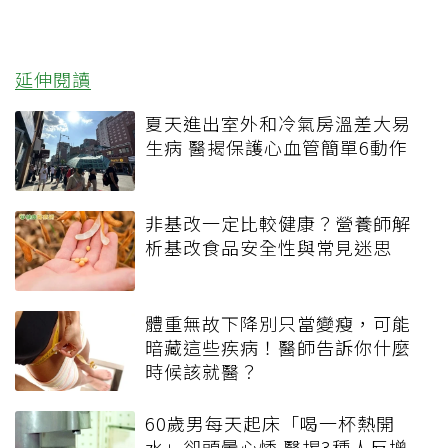
延伸閱讀
夏天進出室外和冷氣房溫差大易
生病 醫揭保護心血管簡單6動作
非基改一定比較健康？營養師解
析基改食品安全性與常見迷思
體重無故下降別只當變瘦，可能
暗藏這些疾病！醫師告訴你什麼
時候該就醫？
60歲男每天起床「喝一杯熱開
水」卻頭暈心悸 醫揭3種人反增