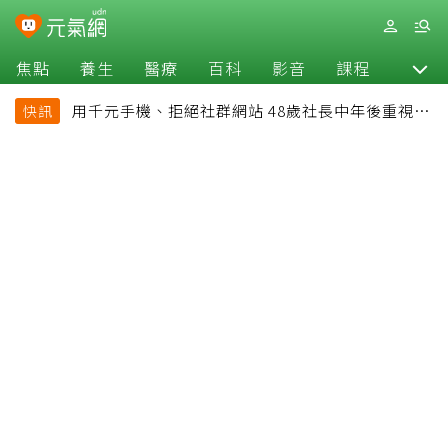
焦點
養生
醫療
百科
影音
課程
退休
用千元手機、拒絕社群網站 48歲社長中年後重視和
快訊
放棄的事：不為面子消費