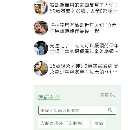
被認為無用的東西反幫了大忙！
50歲婦慶幸沒隨手丟棄的3樣物
品
坪林獨居老翁離世無人知 13犬
守屋護遺體伴最後一程
先生走了，太太可以續領勞保年
金嗎？專家揭遺屬年金怎麼領，
看順位還要看資格
15歲經營之神3.9億暴富落幕 麥
克風少年蘇友謙：每天領700元
過日子
看更多
疾病百科
大腸直腸癌（大腸癌）
痔瘡