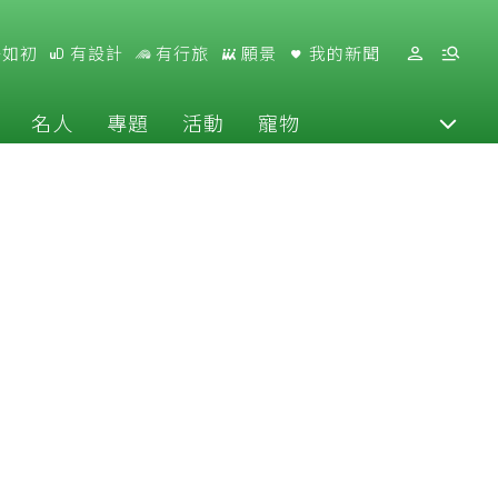
好如初
有設計
有行旅
願景
我的新聞
名人
專題
活動
寵物