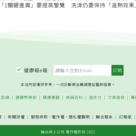
「1關鍵差異」要提高警覺
洗澡仍要保持「溫熱效果
誤
健康報e報
本站內容僅供參考，一切診斷與治療請遵從醫師指導。
元氣網
健康聚樂部
精選專題
疾病百科
退休力
文章首頁
專
服
新聞授權
服務條款
·
著作權
·
隱私權聲明
聯合報系
訂報紙
聯合線上公司 著作權所有 2022