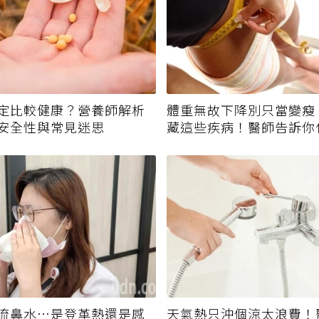
定比較健康？營養師解析
體重無故下降別只當變瘦
安全性與常見迷思
藏這些疾病！醫師告訴你
該就醫？
流鼻水⋯是登革熱還是感
天氣熱只沖個涼太浪費！