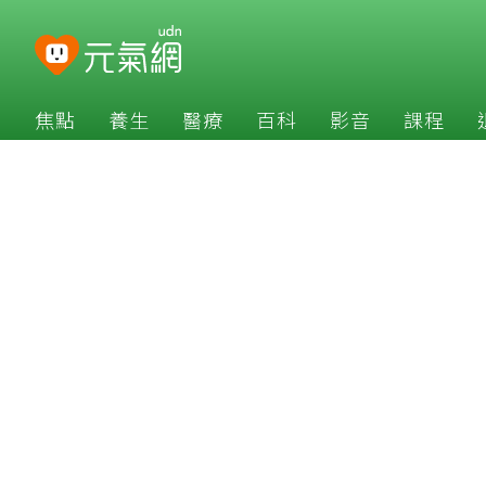
焦點
養生
醫療
百科
影音
課程