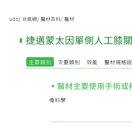
udn
/
元氣網
/
醫材百科
/
醫材
捷邁蒙太因單側人工膝
主要類別
次要類別
效能
醫材規格
醫材主要使用手術或
骨科學