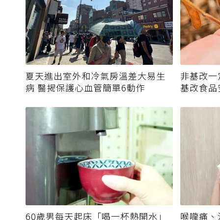
夏天進出室外和冷氣房溫差大易生
非基改一
病 醫揭保護心血管簡單6動作
基改食品
60歲男每天起床「喝一杯熱開水」
喉嚨痛、