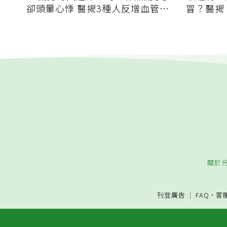
卻頭暈心悸 醫揭3種人反增血管負
冒？醫揭
擔
關於
刊登廣告
FAQ
·
客