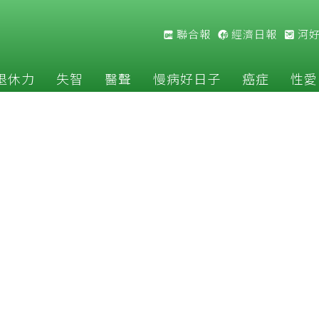
聯合報
經濟日報
河
退休力
失智
醫聲
慢病好日子
癌症
性愛