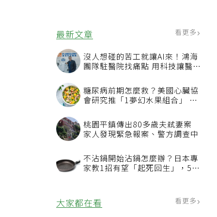
看更多
最新文章
沒人想碰的苦工就讓AI來！鴻海
團隊駐醫院找痛點 用科技讓醫療
更有溫度
糖尿病前期怎麼救？美國心臟協
會研究推「1夢幻水果組合」 酪
梨加它改善血管功能
桃園平鎮傳出80多歲夫弒妻案
家人發現緊急報案、警方調查中
不沾鍋開始沾鍋怎麼辦？日本專
家教1招有望「起死回生」，5情
況該換新
看更多
大家都在看