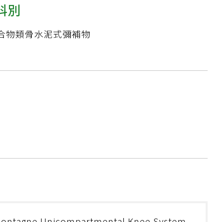
科別
合物類骨水泥式彌補物
ontagne Unicompartmental Knee System