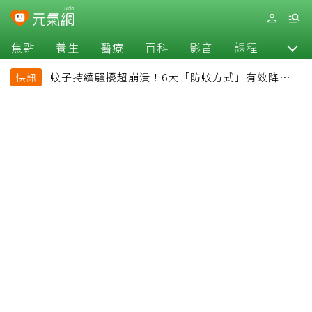
焦點
養生
醫療
百科
影音
課程
退休
蚊子持續騷擾超崩潰！6大「防蚊方式」有效降低被
快訊
叮機率