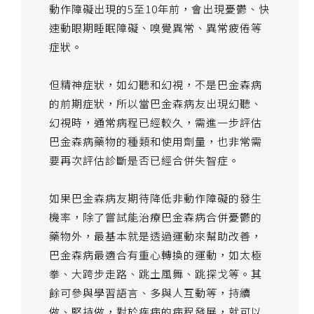
動作障礙出現的5至10年前，會出現憂鬱、快
速動眼期睡眠障礙、嗅覺異常、異常疲倦等
症狀。
但精神症狀，如幻聽和幻視，不是巴金森病
的前期症狀，所以當巴金森病友出現幻聽、
幻視時，通常病程已經較久，需進一步評估
巴金森病藥物的種類和使用劑量，也非常需
要再次評估診斷是否已經合併失智症。
如果巴金森病友期待降低非動作障礙的發生
機率，除了嘗試能治療巴金森病合併憂鬱的
藥物外，最基本就是透過運動來幫助改善，
巴金森病最適合有重心轉換的運動，如太極
拳、大跨步走路、跳土風舞、跳探戈等。其
餘可參與學習語言、多與人互動等，持續
做、堅持做，對於疾病的病程發展，就可以