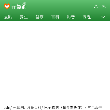
焦點
養生
醫療
百科
影音
課程
退休
udn
/
元氣網
/
照護百科
/
巴金森病（帕金森氏症）
/
常見合併