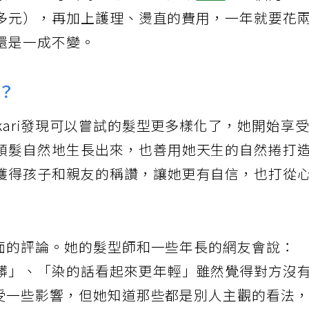
累。除了付出時間之外，光是染
白髮
就每個月就
00多元），再加上護理、燙直的費用，一年就要花
還是一成不變。
？
kari發現可以嘗試的髮型更多樣化了，她開始享
頭髮自然地生長出來，也善用她天生的自然捲打
獲得孩子和親友的稱讚，讓她更有自信，也打從
到負面的評論。她的髮型師和一些年長的網友會說：
髒」、「染的話看起來更年輕」雖然覺得對方沒
是會受一些影響，但她知道那些都是別人主觀的看法