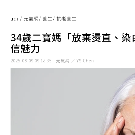
udn
/
元氣網
/
養生
/
抗老養生
34歲二寶媽「放棄燙直、染
信魅力
2025-08-09 09:18:35
元氣網 ／ YS Chen