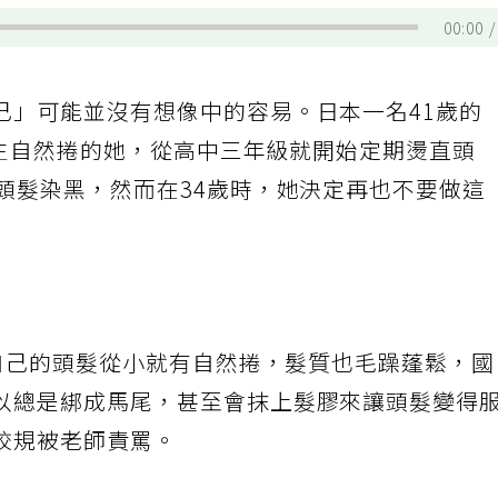
00:00
己」可能並沒有想像中的容易。日本一名41歲的
，天生自然捲的她，從高中三年級就開始定期燙直頭
頭髮染黑，然而在34歲時，她決定再也不要做這
表示自己的頭髮從小就有自然捲，髮質也毛躁蓬鬆，
以總是綁成馬尾，甚至會抹上髮膠來讓頭髮變得
校規被老師責罵。