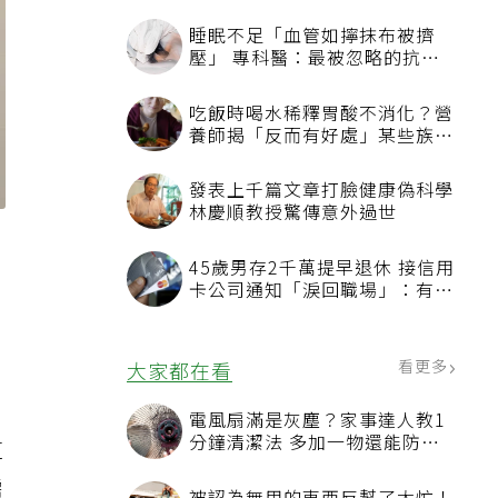
睡眠不足「血管如擰抹布被擠
壓」 專科醫：最被忽略的抗老
方法
吃飯時喝水稀釋胃酸不消化？營
養師揭「反而有好處」某些族群
才要禁
發表上千篇文章打臉健康偽科學
林慶順教授驚傳意外過世
45歲男存2千萬提早退休 接信用
卡公司通知「淚回職場」：有錢
也碰壁
看更多
大家都在看
電風扇滿是灰塵？家事達人教1
分鐘清潔法 多加一物還能防髒
這
汙附著