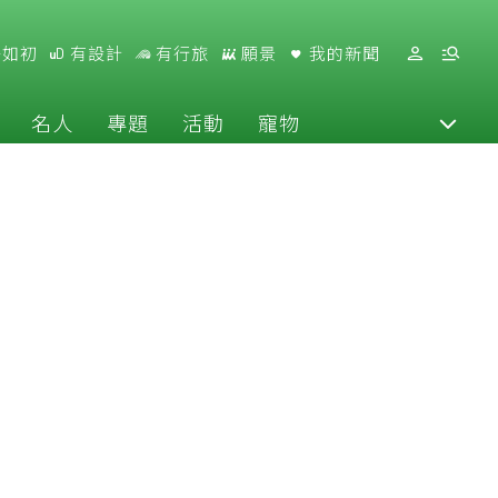
好如初
有設計
有行旅
願景
我的新聞
名人
專題
活動
寵物