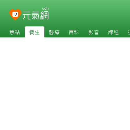
焦點
養生
醫療
百科
影音
課程