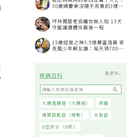
需
被認為無用的東西反幫了大忙！
50歲婦慶幸沒隨手丟棄的3樣物
兩
品
坪林獨居老翁離世無人知 13犬
守屋護遺體伴最後一程
15歲經營之神3.9億暴富落幕 麥
克風少年蘇友謙：每天領700元
受
過日子
造
看更多
疾病百科
心
大腸直腸癌（大腸癌）
痔瘡
骨質疏鬆症（骨鬆）
失智症
有
B型肝炎（B肝）
，