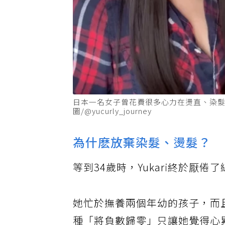
日本一名女子曾花費很多心力在燙直、染
圖/@yucurly_journey
為什麽放棄染髮、燙髮？
等到34歲時，Yukari終於厭
她忙於撫養兩個年幼的孩子，而