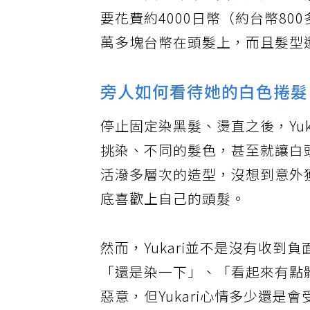
種「將負數歸零」只讓她覺得心
要花費約4000日幣（約台幣8
萬多塊台幣在頭髮上，而且髮型
旁人如何看待她的白色捲髮
停止固定染黑髮、燙直之後，Yu
挑染、不同的髮色，甚至就讓白
活潑多層次的造型，沒想到意外
底喜歡上自己的頭髮。
然而，Yukari並不是沒有收
「還是染一下」、「看起來有點
惡意，但Yukari心情多少還