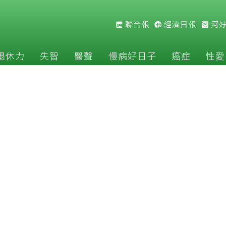
聯合報
經濟日報
河
退休力
失智
醫聲
慢病好日子
癌症
性愛