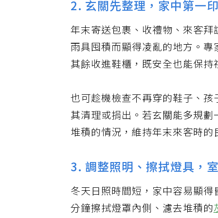
2. 玄關先整理，家中第一
年末寄送包裹、收禮物、來客拜
雨具囤積而顯得凌亂的地方。專
其餘收進鞋櫃，既安全也能保持
也可趁機檢查不再穿的鞋子、孩
其清理或捐出。若玄關能多規劃
堆積的情況，維持年末來客時的
3. 調整照明、擦拭燈具
冬天日照時間短，家中容易顯得
分鐘擦拭燈罩內側、濾去堆積的