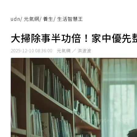
udn
/
元氣網
/
養生
/
生活智慧王
大掃除事半功倍！家中優先整
2025-12-10 08:36:00
元氣網 ／ 洪波波