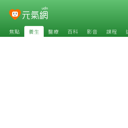
焦點
養生
醫療
百科
影音
課程