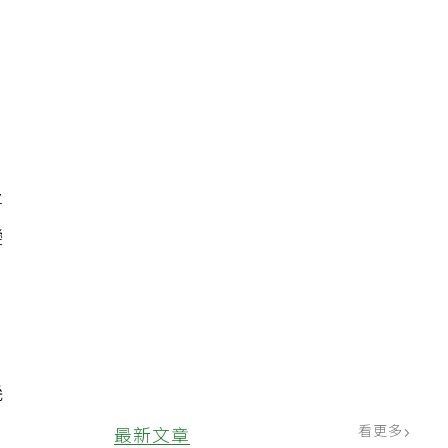
、
將
變
幾
看更多
最新文章