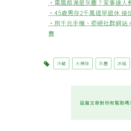
‧電風扇滿是灰塵？家事達人
‧45歲男存2千萬提早退休 
‧用千元手機、拒絕社群網站 
費
冷藏
大掃除
灰塵
冰箱
這篇文章對你有幫助嗎