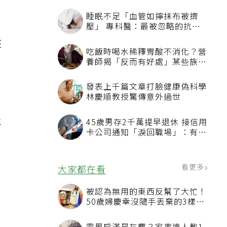
睡眠不足「血管如擰抹布被擠
壓」 專科醫：最被忽略的抗老
方法
整
吃飯時喝水稀釋胃酸不消化？營
養師揭「反而有好處」某些族群
才要禁
發表上千篇文章打臉健康偽科學
林慶順教授驚傳意外過世
年
45歲男存2千萬提早退休 接信用
卡公司通知「淚回職場」：有錢
，
也碰壁
看更多
大家都在看
被認為無用的東西反幫了大忙！
50歲婦慶幸沒隨手丟棄的3樣物
品