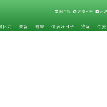
聯合報
經濟日報
河
退休力
失智
醫聲
慢病好日子
癌症
性愛