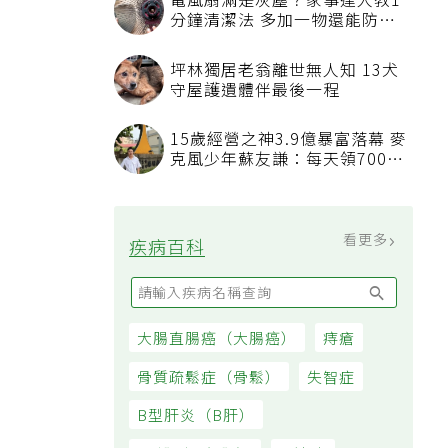
電風扇滿是灰塵？家事達人教1
分鐘清潔法 多加一物還能防髒
汙附著
坪林獨居老翁離世無人知 13犬
守屋護遺體伴最後一程
15歲經營之神3.9億暴富落幕 麥
克風少年蘇友謙：每天領700元
過日子
看更多
疾病百科
大腸直腸癌（大腸癌）
痔瘡
骨質疏鬆症（骨鬆）
失智症
B型肝炎（B肝）