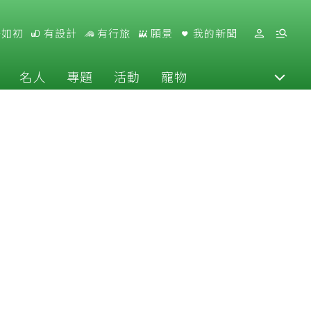
好如初
有設計
有行旅
願景
我的新聞
名人
專題
活動
寵物