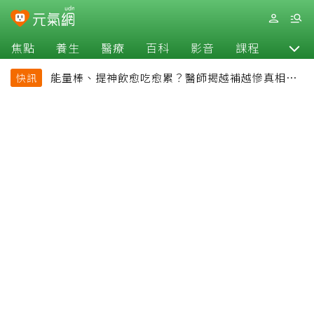
焦點
養生
醫療
百科
影音
課程
退休
能量棒、提神飲愈吃愈累？醫師揭越補越慘真相：
快訊
恐欠下疲勞債