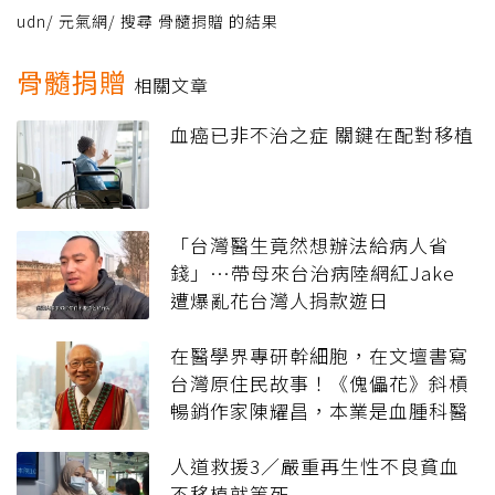
udn
/
元氣網
/
搜尋 骨髓捐贈 的結果
骨髓捐贈
相關文章
血癌已非不治之症 關鍵在配對移植
「台灣醫生竟然想辦法給病人省
錢」…帶母來台治病陸網紅Jake
遭爆亂花台灣人捐款遊日
在醫學界專研幹細胞，在文壇書寫
台灣原住民故事！《傀儡花》斜槓
暢銷作家陳耀昌，本業是血腫科醫
師
人道救援3／嚴重再生性不良貧血
不移植就等死