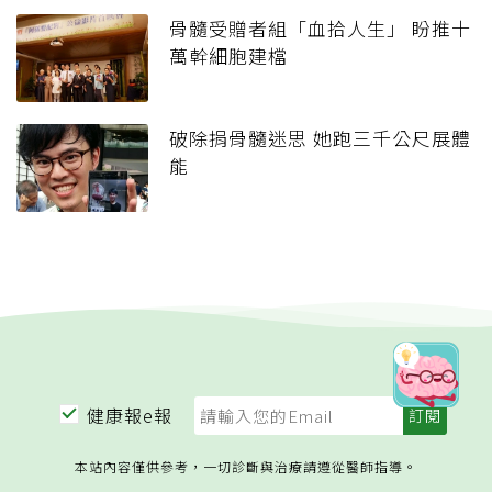
骨髓受贈者組「血拾人生」 盼推十
萬幹細胞建檔
破除捐骨髓迷思 她跑三千公尺展體
能
健康報e報
本站內容僅供參考，一切診斷與治療請遵從醫師指導。