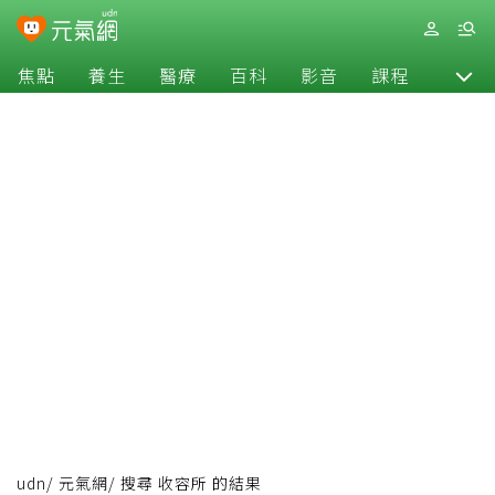
焦點
養生
醫療
百科
影音
課程
退休
udn
/
元氣網
/
搜尋 收容所 的結果