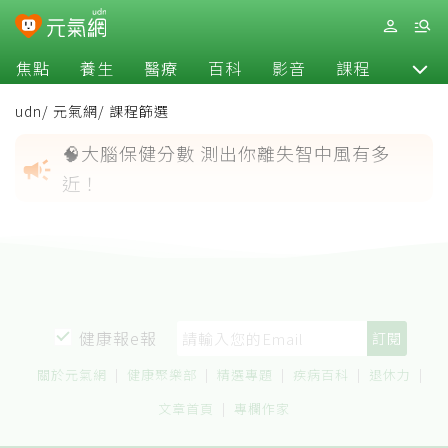
焦點
養生
醫療
百科
影音
課程
退休
udn
/
元氣網
/
課程篩選
🧠大腦保健分數 測出你離失智中風有多
campaign
近！
健康報e報
關於元氣網
健康聚樂部
精選專題
疾病百科
退休力
文章首頁
專欄作家