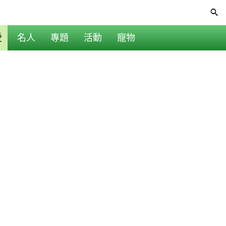
愛
名人
專題
活動
寵物