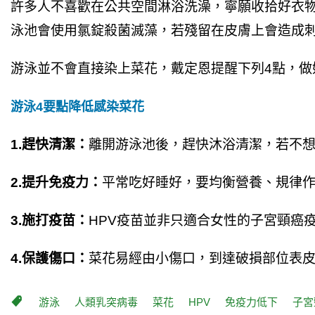
許多人不喜歡在公共空間淋浴洗澡，寧願收拾好衣
泳池會使用氯錠殺菌滅藻，若殘留在皮膚上會造成
游泳並不會直接染上菜花，戴定恩提醒下列4點，
游泳4要點降低感染菜花
1.趕快清潔：
離開游泳池後，趕快沐浴清潔，若不
2.提升免疫力：
平常吃好睡好，要均衡營養、規律
3.施打疫苗：
HPV疫苗並非只適合女性的子宮頸癌
4.保護傷口：
菜花易經由小傷口，到達破損部位表
游泳
人類乳突病毒
菜花
HPV
免疫力低下
子宮