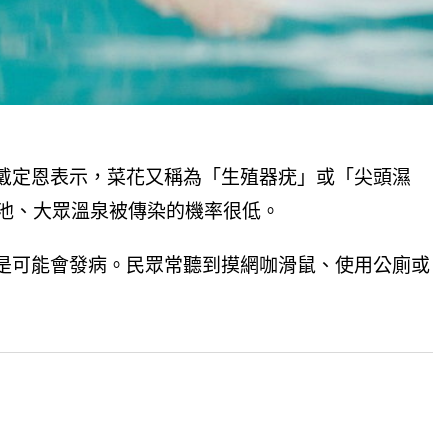
戴定恩表示，菜花又稱為「生殖器疣」或「尖頭濕
池、大眾溫泉被傳染的機率很低。
是可能會發病。民眾常聽到摸網咖滑鼠、使用公廁或