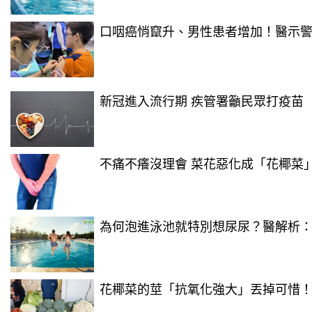
口咽癌悄竄升、男性患者增加！醫示警
新冠進入流行期 疾管署籲民眾打疫苗
不痛不癢沒理會 菜花惡化成「花椰菜
為何泡進泳池就特別想尿尿？醫解析
花椰菜的莖「抗氧化強大」丟掉可惜