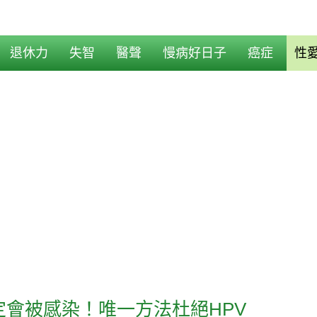
退休力
失智
醫聲
慢病好日子
癌症
性
會被感染！唯一方法杜絕HPV