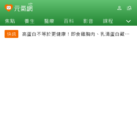
焦點
養生
醫療
百科
影音
課程
退休
高蛋白不等於更健康！即食雞胸肉、乳清蛋白藏陷
快訊
阱 醫提醒「這類人」尤其要小心