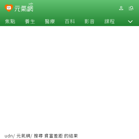
焦點
養生
醫療
百科
影音
課程
退休
udn
/
元氣網
/
搜尋 貧富差距 的結果