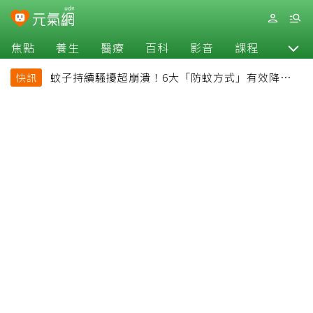
焦點
養生
醫療
百科
影音
課程
退休
蚊子持續騷擾超崩潰！6大「防蚊方式」有效降低被
快訊
叮機率