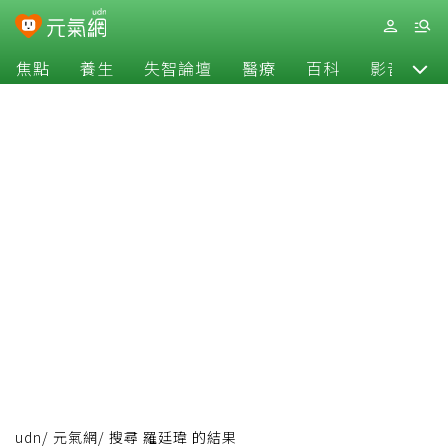
焦點
養生
失智論壇
醫療
百科
影音
udn
/
元氣網
/
搜尋 羅廷瑋 的結果