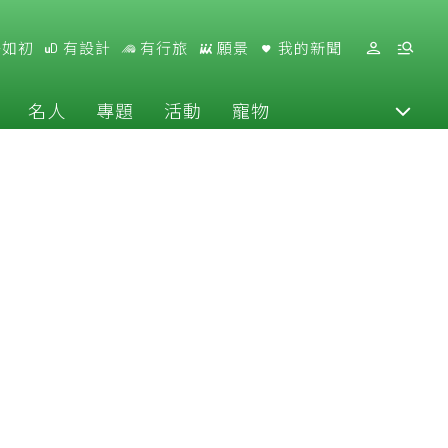
好如初
有設計
有行旅
願景
我的新聞
名人
專題
活動
寵物