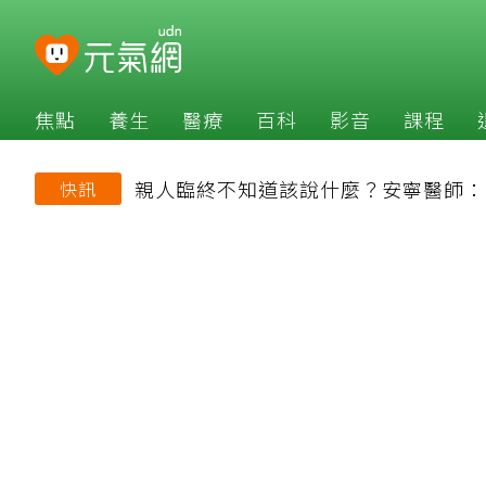
焦點
養生
醫療
百科
影音
課程
親人臨終不知道該說什麼？安寧醫師：
快訊