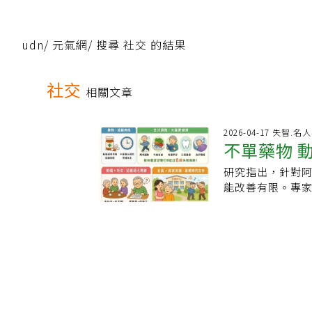
udn
/
元氣網
/
搜尋 社交 的結果
社交
相關文章
2026-04-17 失智.名
不單藥物 
研究指出，針對
能改善有限。專
整。臨床觀察，
時間可從原本的
陳俊佑說，新藥
或逆轉疾病。對
精神症狀。社團
學仍未突破逆轉
在資源有限情況
藥物，真正關鍵