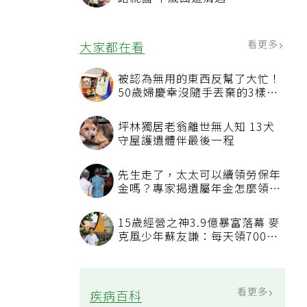
看更多
大家都在看
被認為無用的東西反幫了大忙！
50歲婦慶幸沒隨手丟棄的3樣物
品
坪林獨居老翁離世無人知 13犬
守屋護遺體伴最後一程
先生走了，太太可以續領勞保年
金嗎？專家揭遺屬年金怎麼領，
看順位還要看資格
15歲經營之神3.9億暴富落幕 麥
克風少年蘇友謙：每天領700元
過日子
看更多
疾病百科