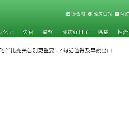
聯合報
經濟日報
河
退休力
失智
醫聲
慢病好日子
癌症
性愛
陪伴比完美告別更重要，4句話值得及早說出口