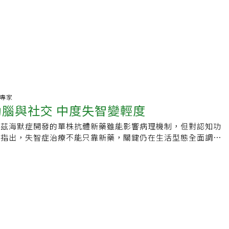
人專家
動腦與社交 中度失智變輕度
阿茲海默症開發的單株抗體新藥雖能影響病理機制，但對認知功
家指出，失智症治療不能只靠新藥，關鍵仍在生活型態全面調
同時接受藥物與生活介入的患者，失能惡化速度明顯緩慢，退化
一至二年延長至三至四年以上。天主教失智老人基金會社工處長
適用極輕度至輕度早期患者，核心目的在於延緩病程，而非治癒
中重度患者，臨床上仍以膽鹼酶抑制劑等藥物，穩定患者情緒與
法人台灣居家護理暨聯盟總會理事長邱青萸坦言，現階段全球醫
病程的瓶頸，新藥價格動輒上百萬元且伴隨腦水腫與出血風險，
下，是否使用，需回歸個體經濟能力。失智症治療不能單純仰賴
在於生活型態的全面調整。陳俊佑表示，大腦的可塑性需要多面