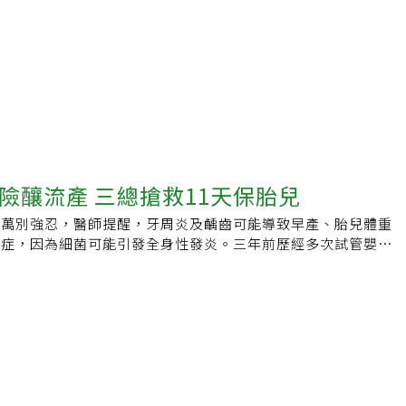
險釀流產 三總搶救11天保胎兒
千萬別強忍，醫師提醒，牙周炎及齲齒可能導致早產、胎兒體重
前症，因為細菌可能引發全身性發炎。三年前歷經多次試管嬰兒
林小姐，在懷孕第8周卻因嚴重牙齒感染引發劇烈疼痛與腫脹，
止妊娠，透過跨科團隊即時介入，最終成功控制感染，保住胎
三歲。林小姐三年前懷孕時出現下顎劇烈疼痛，經檢查發現為下
尖與齒槽骨嚴重感染，甚至疑似合併妊娠期三叉神經痛，疼痛指
受藥物與X光檢查，但症狀未見改善，病況一度惡化至需評估是
程度。細菌恐經血管 影響胎盤林小姐表示，懷孕初期身體狀況
水，第8周突發下顎牙齒感染，轉診至三軍總醫院後，組跨科醫
，從感染控制、藥物安全、麻醉評估到胎兒監測，全程精密協