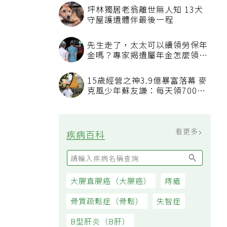
坪林獨居老翁離世無人知 13犬
守屋護遺體伴最後一程
先生走了，太太可以續領勞保年
金嗎？專家揭遺屬年金怎麼領，
看順位還要看資格
15歲經營之神3.9億暴富落幕 麥
克風少年蘇友謙：每天領700元
過日子
看更多
疾病百科
大腸直腸癌（大腸癌）
痔瘡
骨質疏鬆症（骨鬆）
失智症
B型肝炎（B肝）