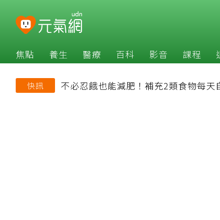
焦點
養生
醫療
百科
影音
課程
不必忍餓也能減肥！補充2類食物每天
快訊