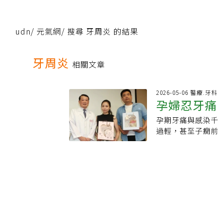
udn
/
元氣網
/
搜尋 牙周炎 的結果
牙周炎
相關文章
2026-05-06 醫療.牙科
孕婦忍牙痛
孕期牙痛與感染
過輕，甚至子癇
療程才成功懷孕的
一度評估恐需終
兒，目前小孩已
顎第一大臼齒根
數飆高。初期雖接
否終止妊娠的危急
不穩定，還伴隨腹
療團隊共同會診