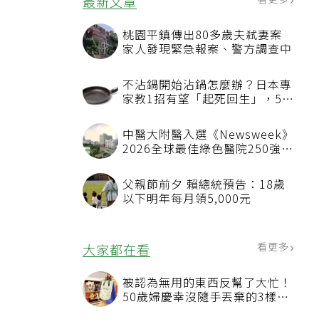
最新文章
桃園平鎮傳出80多歲夫弒妻案
家人發現緊急報案、警方調查中
不沾鍋開始沾鍋怎麼辦？日本專
家教1招有望「起死回生」，5情
況該換新
中醫大附醫入選《Newsweek》
2026全球最佳綠色醫院250強
首屆評選即入榜 全台僅兩院獲
選 四葉績效指標居台灣最佳
父親節前夕 賴總統預告：18歲
以下明年每月領5,000元
看更多
大家都在看
被認為無用的東西反幫了大忙！
50歲婦慶幸沒隨手丟棄的3樣物
品