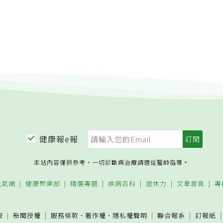
健康報e報
本站內容僅供參考，一切診斷與治療請遵從醫師指導。
元氣網
健康聚樂部
精選專題
疾病百科
退休力
文章首頁
專
服
新聞授權
服務條款
·
著作權
·
隱私權聲明
聯合報系
訂報紙