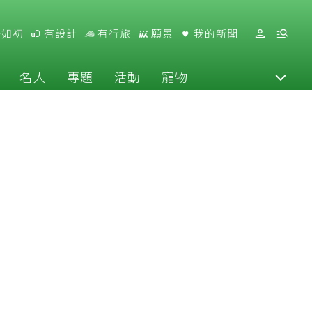
好如初
有設計
有行旅
願景
我的新聞
名人
專題
活動
寵物