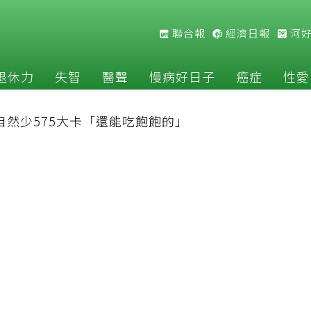
聯合報
經濟日報
河
退休力
失智
醫聲
慢病好日子
癌症
性愛
自然少575大卡「還能吃飽飽的」