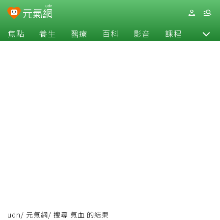
焦點
養生
醫療
百科
影音
課程
退休
udn
/
元氣網
/
搜尋 氣血 的結果