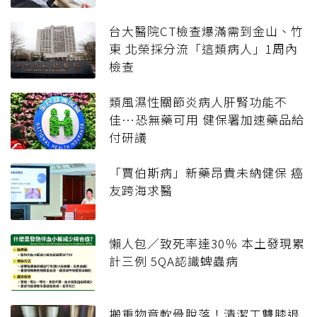
台大醫院CT檢查爆滿需到金山、竹
東 北榮採分流「這類病人」1周內
檢查
類風濕性關節炎病人肝腎功能不
佳…恐無藥可用 健保署加速藥品給
付研議
「賈伯斯病」新藥昂貴未納健保 癌
友跨海求醫
懶人包／致死率達30％ 本土發現累
計三例 5QA認識蜱蟲病
搬重物竟軟骨脫落！清潔工雙膝退