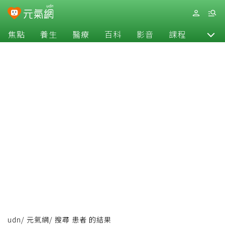
焦點
養生
醫療
百科
影音
課程
退休
udn
/
元氣網
/
搜尋 患者 的結果