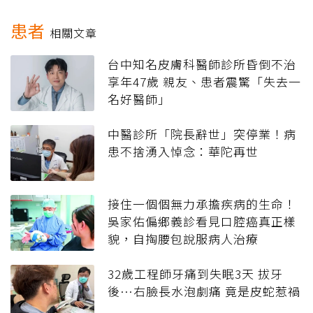
患者
相關文章
台中知名皮膚科醫師診所昏倒不治
享年47歲 親友、患者震驚「失去一
名好醫師」
中醫診所「院長辭世」突停業！病
患不捨湧入悼念：華陀再世
接住一個個無力承擔疾病的生命！
吳家佑偏鄉義診看見口腔癌真正樣
貌，自掏腰包說服病人治療
32歲工程師牙痛到失眠3天 拔牙
後…右臉長水泡劇痛 竟是皮蛇惹禍