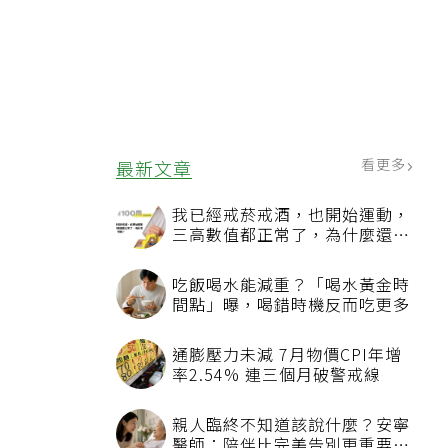
看更多
最新文章
我已經戒菸戒酒，也開始運動，
三高數值都正常了，為什麼還不
能停藥？
吃飯喝水能減重？「喝水黃金時
間點」曝，喝錯時機反而吃更多
通膨壓力未減 7月物價CPI年增
率2.54% 連三個月破警戒線
親人臨終不知道該說什麼？安寧
醫師：陪伴比完美告別更重要，