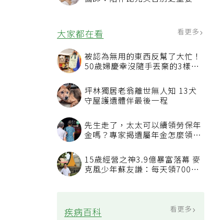
4句話值得及早說出口
看更多
大家都在看
被認為無用的東西反幫了大忙！
50歲婦慶幸沒隨手丟棄的3樣物
品
坪林獨居老翁離世無人知 13犬
守屋護遺體伴最後一程
先生走了，太太可以續領勞保年
金嗎？專家揭遺屬年金怎麼領，
看順位還要看資格
15歲經營之神3.9億暴富落幕 麥
克風少年蘇友謙：每天領700元
過日子
看更多
疾病百科