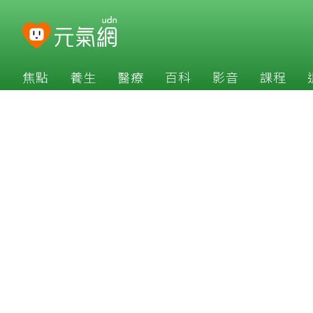
焦點
養生
醫療
百科
影音
課程