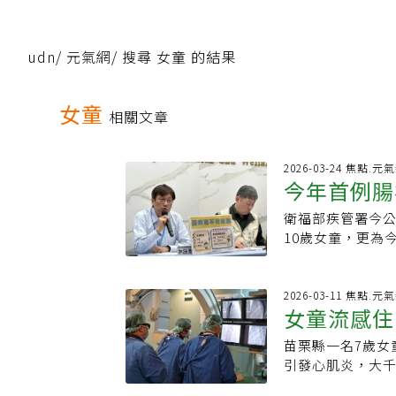
udn
/
元氣網
/
搜尋 女童 的結果
女童
相關文章
2026-03-24 焦點.元
今年首例腸
衛福部疾管署今公
肌炎 發病
10歲女童，更為
日起出現頭痛、腹
及多重器官衰竭，
醒，腸病毒疫情
2026-03-11 焦點.元
女童流感住
防疫醫師林詠青
判為急性腸胃炎
苗栗縣一名7歲女
首例兒童心
在發病第4天時，
引發心肌炎，大
復心跳，但入院
查，意外發現女
暴性心肌炎。 因