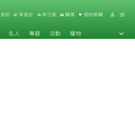
好如初
有設計
有行旅
願景
我的新聞
名人
專題
活動
寵物