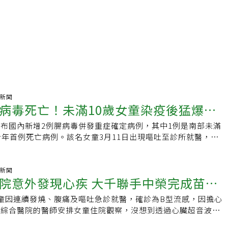
氣新聞
病毒死亡！未滿10歲女童染疫後猛爆心
布國內新增2例腸病毒併發重症確定病例，其中1例是南部未滿
7天猝死
今年首例死亡病例。該名女童3月11日出現嘔吐至診所就醫，次
瀉及全身無力等症狀，3月14日意識不清，並出現猛爆性心肌炎
於3月17日不幸死亡，為克沙奇A4型感染併發重症。疾管署提
緩升，重症病例發生風險持續增加，提醒國人提高警覺。疾管署
氣新聞
院意外發現心疾 大千聯手中榮完成苗栗
說，此名女童沒有先天或潛在疾病，因嘔吐至診所就醫，原先研
，但病情仍持續惡化，陸續出現頭痛、腹瀉及全身無力等症狀，
童因連續發燒、腹痛及嘔吐急診就醫，確診為B型流感，因擔心
導管手術
因為意識不清緊急送醫，並在送醫途中沒有心跳脈搏，經急救恢
千綜合醫院的醫師安排女童住院觀察，沒想到透過心臟超音波檢
時已發現嚴重心因性。抽血檢驗顯示有多重器官衰竭。研判是猛
童患有「開放性動脈導管」，這才解開她長期胸悶、呼吸不順的
此使用葉克膜轉入加護病房治療。林詠青指出，女童經檢驗檢出