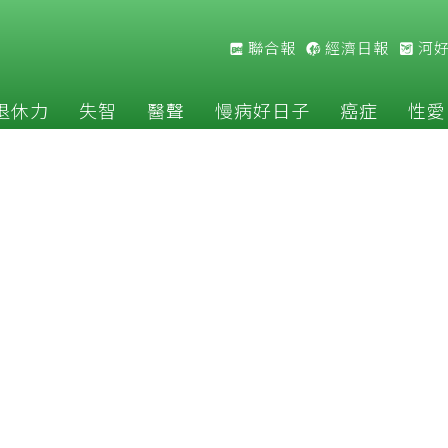
聯合報
經濟日報
河
退休力
失智
醫聲
慢病好日子
癌症
性愛