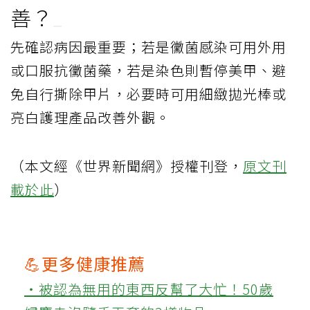
善？
先確認病因最重要；若是黴菌感染可用外用
或口服抗黴菌藥，若是染色則暫停美甲、避
免自行撕除甲片，必要時可用細緻拋光棒或
亮白護理產品改善外觀。
（本文經《世界新聞網》授權刊登，
原文刊
載於此
）
💪更多健康推薦
‧被認為無用的東西反幫了大忙！50歲