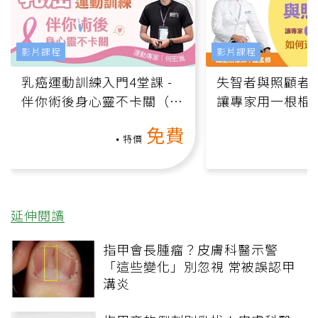
影片課程
影片課程
乳癌運動訓練入門4堂課 -
失智者與照顧者
伴你術後身心靈不卡關（線
讓專家用一根棍
上影音課）
何逆轉退化大腦
免費
課）
特價
延伸閱讀
指甲會長腫瘤？皮膚科醫示警
「這些變化」別忽視 常被誤認甲
溝炎