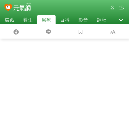
焦點
養生
醫療
百科
影音
課程
退休