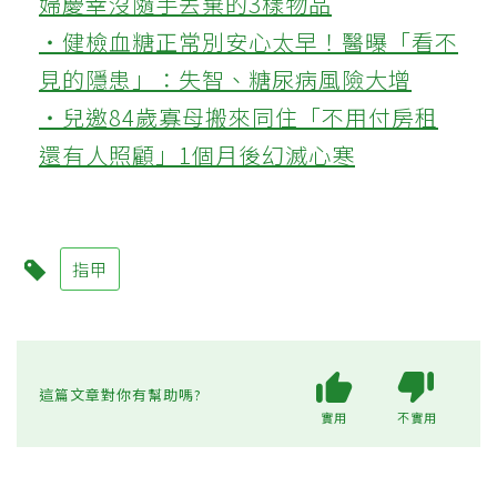
婦慶幸沒隨手丟棄的3樣物品
‧健檢血糖正常別安心太早！醫曝「看不
見的隱患」：失智、糖尿病風險大增
‧兒邀84歲寡母搬來同住「不用付房租
還有人照顧」1個月後幻滅心寒
指甲
這篇文章對你有幫助嗎?
實用
不實用