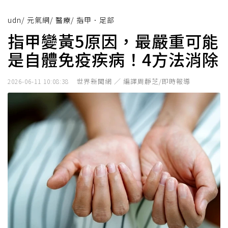
udn
/
元氣網
/
醫療
/
指甲．足部
指甲變黃5原因，最嚴重可能
是自體免疫疾病！4方法消除
世界新聞網 ／ 編譯周靜芝/即時報導
2026-06-11 10:08:38