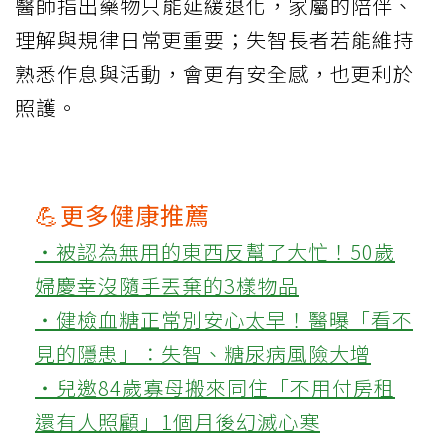
醫師指出藥物只能延緩退化，家屬的陪伴、
理解與規律日常更重要；失智長者若能維持
熟悉作息與活動，會更有安全感，也更利於
照護。
💪更多健康推薦
‧被認為無用的東西反幫了大忙！50歲
婦慶幸沒隨手丟棄的3樣物品
‧健檢血糖正常別安心太早！醫曝「看不
見的隱患」：失智、糖尿病風險大增
‧兒邀84歲寡母搬來同住「不用付房租
還有人照顧」1個月後幻滅心寒