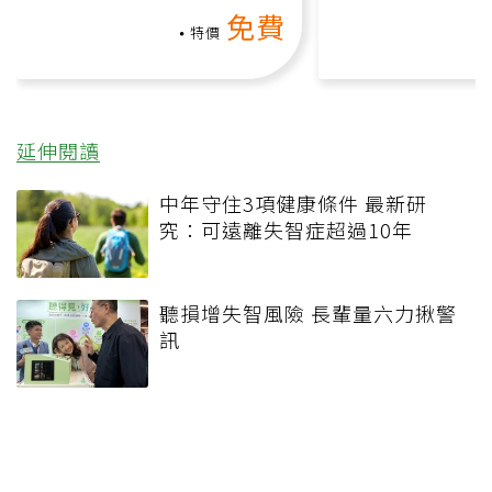
動、增肌、互動元素，0基
氧」高壓族在家
免費
礎也能做！
負擔
特價
延伸閱讀
中年守住3項健康條件 最新研
究：可遠離失智症超過10年
聽損增失智風險 長輩量六力揪警
訊