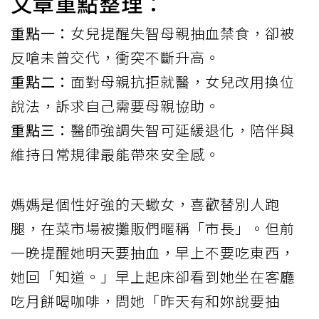
文章重點整理：
重點一：
女兒提醒失智母親抽血禁食，卻被
反嗆未曾交代，衝突不斷升高。
重點二：
面對母親抗拒就醫，女兒改用換位
說法，訴求自己需要母親協助。
重點三：
醫師強調失智可延緩退化，陪伴與
維持日常規律最能帶來安全感。
媽媽是個性好強的天蠍女，喜歡替別人跑
腿，在菜市場被攤販們暱稱「市長」。但前
一晚提醒她明天要抽血，早上不要吃東西，
她回「知道。」早上起床卻看到她坐在客廳
吃月餅喝咖啡，問她「昨天有和妳說要抽