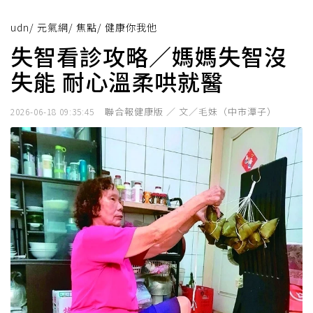
udn
/
元氣網
/
焦點
/
健康你我他
失智看診攻略／媽媽失智沒
失能 耐心溫柔哄就醫
聯合報健康版 ／ 文／毛妹（中市潭子）
2026-06-18 09:35:45