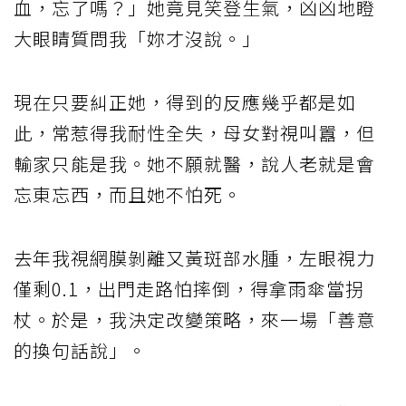
血，忘了嗎？」她竟見笑登生氣，凶凶地瞪
大眼睛質問我「妳才沒說。」
現在只要糾正她，得到的反應幾乎都是如
此，常惹得我耐性全失，母女對視叫囂，但
輸家只能是我。她不願就醫，說人老就是會
忘東忘西，而且她不怕死。
去年我視網膜剝離又黃斑部水腫，左眼視力
僅剩0.1，出門走路怕摔倒，得拿雨傘當拐
杖。於是，我決定改變策略，來一場「善意
的換句話說」。