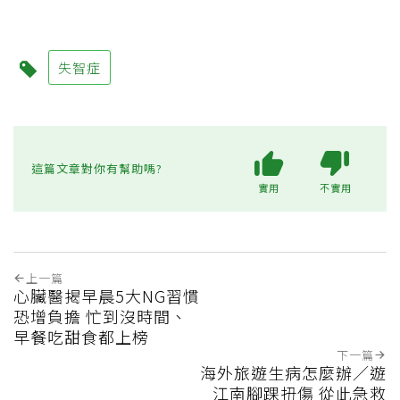
失智症
這篇文章對你有幫助嗎?
實用
不實用
上一篇
心臟醫揭早晨5大NG習慣
恐增負擔 忙到沒時間、
早餐吃甜食都上榜
下一篇
海外旅遊生病怎麼辦／遊
江南腳踝扭傷 從此急救