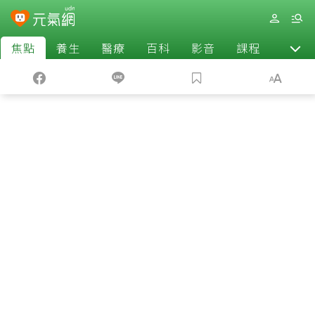
焦點
養生
醫療
百科
影音
課程
退休