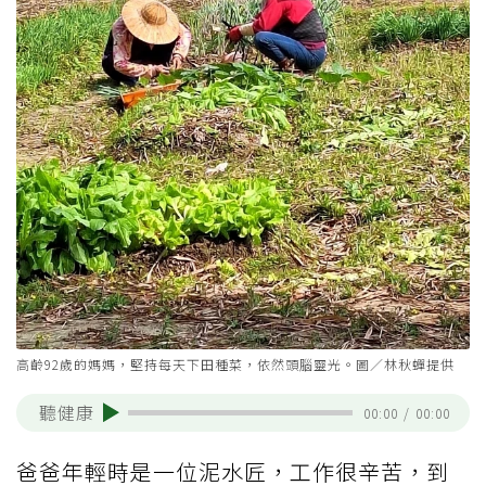
高齡92歲的媽媽，堅持每天下田種菜，依然頭腦靈光。圖／林秋蟬提供
聽健康
00:00
/
00:00
爸爸年輕時是一位泥水匠，工作很辛苦，到