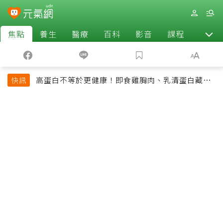
焦點
養生
醫療
百科
影音
課程
退休
高蛋白不等於更健康！即食雞胸肉、乳清蛋白藏陷
快訊
阱 醫提醒「這類人」尤其要小心