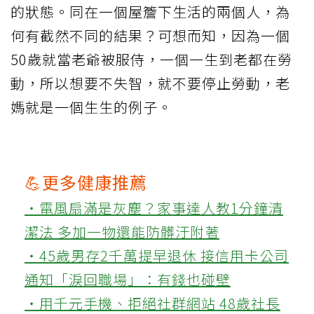
的狀態。同在一個屋簷下生活的兩個人，為
何有截然不同的結果？可想而知，因為一個
50歲就當老爺被服侍，一個一生到老都在勞
動，所以想要不失智，就不要停止勞動，老
媽就是一個生生的例子。
💪更多健康推薦
‧電風扇滿是灰塵？家事達人教1分鐘清
潔法 多加一物還能防髒汙附著
‧45歲男存2千萬提早退休 接信用卡公司
通知「淚回職場」：有錢也碰壁
‧用千元手機、拒絕社群網站 48歲社長