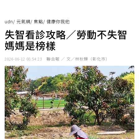
udn
/
元氣網
/
焦點
/
健康你我他
失智看診攻略／勞動不失智
媽媽是榜樣
聯合報 ／ 文／林秋蟬（彰化市）
2026-06-12 08:54:23