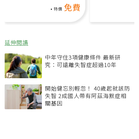
動、增肌、互動元素，0基
氧」高壓族在家
免費
礎也能做！
負擔
特價
延伸閱讀
中年守住3項健康條件 最新研
究：可遠離失智症超過10年
開始健忘別輕忽！ 40歲起就該防
失智 2成國人帶有阿茲海默症相
關基因