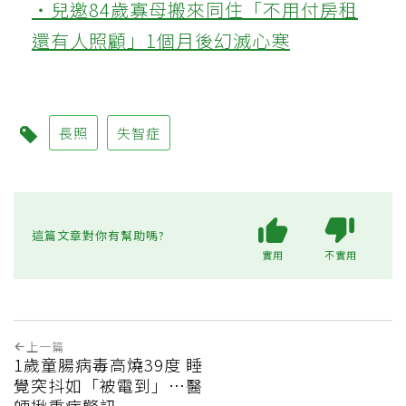
‧兒邀84歲寡母搬來同住「不用付房租
還有人照顧」1個月後幻滅心寒
長照
失智症
這篇文章對你有幫助嗎?
實用
不實用
上一篇
1歲童腸病毒高燒39度 睡
覺突抖如「被電到」…醫
師揪重症警訊