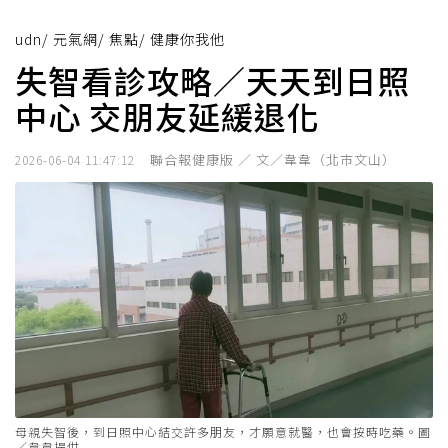
udn
/
元氣網
/
焦點
/
健康你我他
失智看診攻略／天天到日照
中心 交朋友延緩退化
聯合報健康版 ／ 文／韋韋（北市文山）
2026-06-04 11:47:12
母親失智後，到日照中心結交許多朋友，才願意就醫，也會按時吃藥。圖
／韋韋提供