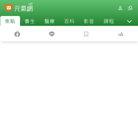
焦點
養生
醫療
百科
影音
課程
退休