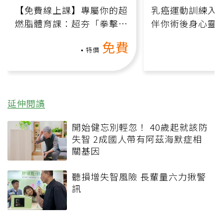
【免費線上課】專屬你的超
乳癌運動訓練入門
燃脂體育課：超夯「拳擊有
伴你術後身心靈
氧」高壓族在家釋放壓力無
上影音課）
免費
負擔
特價
延伸閱讀
開始健忘別輕忽！ 40歲起就該防
失智 2成國人帶有阿茲海默症相
關基因
聽損增失智風險 長輩量六力揪警
訊