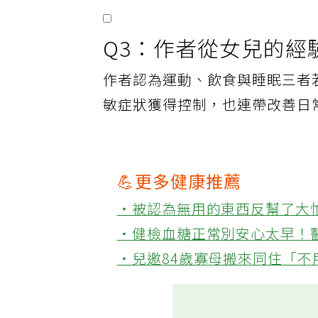
Q3：作者從女兒的經
作者認為運動、飲食與睡眠三者
敏症狀獲得控制，也連帶改善日
💪更多健康推薦
‧被認為無用的東西反幫了大
‧健檢血糖正常別安心太早！
‧兒邀84歲寡母搬來同住「