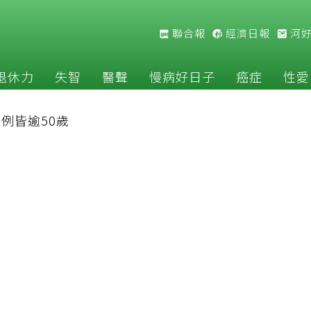
聯合報
經濟日報
河
退休力
失智
醫聲
慢病好日子
癌症
性愛
9例皆逾50歲