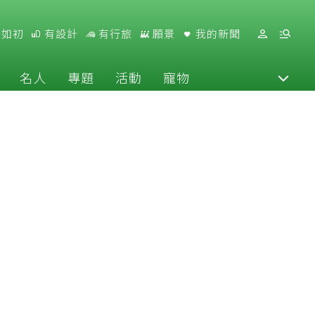
好如初
有設計
有行旅
願景
我的新聞
名人
專題
活動
寵物