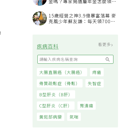
先生走了，太太可以續領勞保年
金嗎？專家揭遺屬年金怎麼領，
看順位還要看資格
15歲經營之神3.9億暴富落幕 麥
克風少年蘇友謙：每天領700元
過日子
過
看更多
疾病百科
大腸直腸癌（大腸癌）
痔瘡
骨質疏鬆症（骨鬆）
失智症
B型肝炎（B肝）
C型肝炎（C肝）
胃潰瘍
黃斑部病變
氣喘