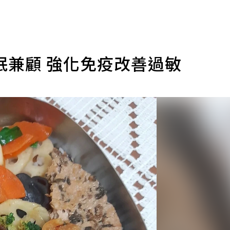
眠兼顧 強化免疫改善過敏
）