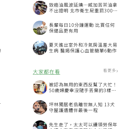
恐失明
致癌油風波延燒…威加苦茶油拿
不出證明 北市衛生局重罰300萬
元
長輩每日10分鐘運動 比買任何
保健品更有用
夏天進出室外和冷氣房溫差大易
過
生病 醫揭保護心血管簡單6動作
看更多
大家都在看
被認為無用的東西反幫了大忙！
50歲婦慶幸沒隨手丟棄的3樣物
品
打
坪林獨居老翁離世無人知 13犬
守屋護遺體伴最後一程