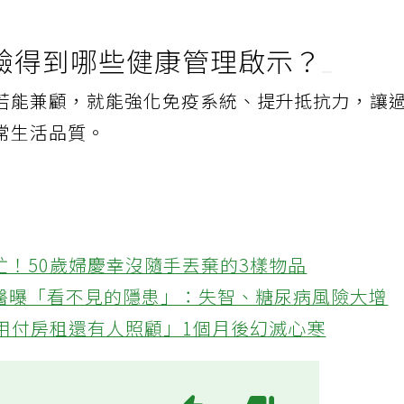
驗得到哪些健康管理啟示？
若能兼顧，就能強化免疫系統、提升抵抗力，讓
常生活品質。
忙！50歲婦慶幸沒隨手丟棄的3樣物品
醫曝「看不見的隱患」：失智、糖尿病風險大增
不用付房租還有人照顧」1個月後幻滅心寒