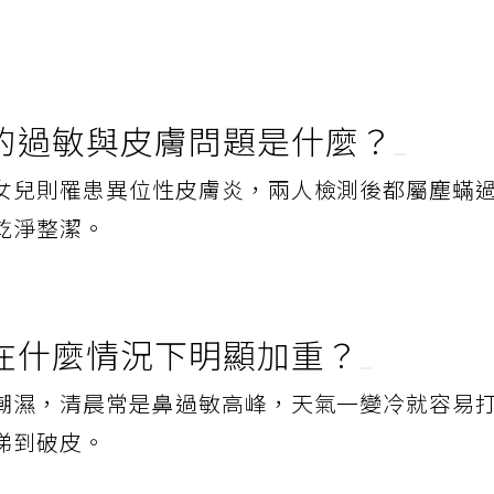
的過敏與皮膚問題是什麼？
女兒則罹患異位性皮膚炎，兩人檢測後都屬塵蟎
乾淨整潔。
在什麼情況下明顯加重？
潮濕，清晨常是鼻過敏高峰，天氣一變冷就容易
涕到破皮。