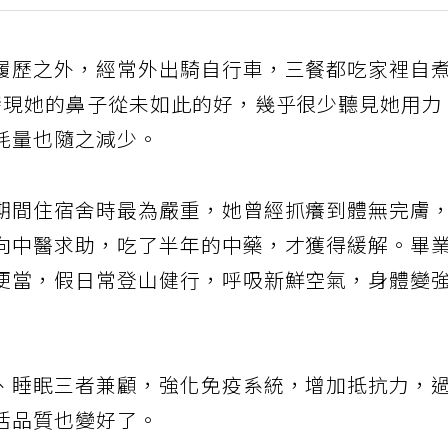
履歷之外，經常外出騎自行車，三餐都吃家裡自
發現她的鼻子從未如此的好，幾乎很少聽見她用力
耗量也隨之減少。
期間住宿舍時最為嚴重，她曾經抓癢到體無完膚
向中醫求助，吃了半年的中藥，才獲得緩解。畢
便當，假日常登山健行，呼吸新鮮空氣，身體變
、睡眠三者兼顧，強化免疫系統，增加抵抗力，
活品質也變好了。