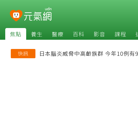
焦點
養生
醫療
百科
影音
課程
日本腦炎威脅中高齡族群 今年10例有
快訊