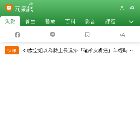
焦點
養生
醫療
百科
影音
課程
退休
30歲空姐以為臉上長濕疹「確診皮膚癌」年輕時一
快訊
習慣釀惡果超後悔