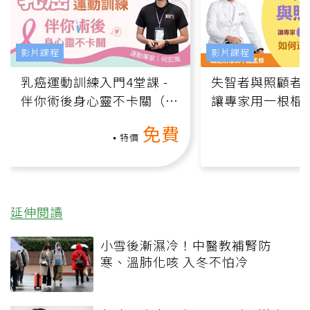
影片課程
影片課程
乳癌運動訓練入門4堂課 -
失智者與照顧者
伴你術後身心靈不卡關（線
讓專家用一根棍
上影音課）
何逆轉退化大腦
免費
課）
特價
延伸閱讀
小雪後漸濕冷！中醫教補腎防
寒、溫肺化咳 入冬不怕冷