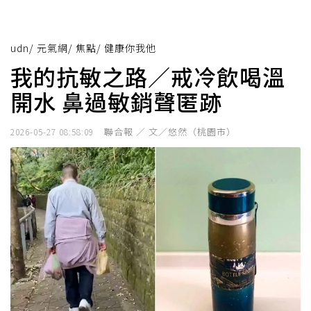
udn
/
元氣網
/
焦點
/
健康你我他
我的抗敏之路／戒冷飲喝溫
開水 鼻過敏銷聲匿跡
聯合報 ／ 文／悠然（桃園市）
2026-05-27 08:58:09