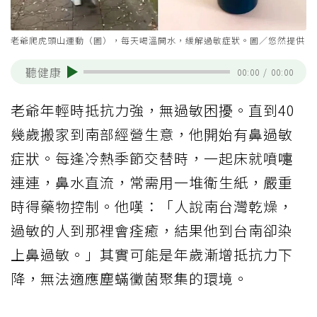
老爺爬虎頭山運動（圖），每天喝溫開水，緩解過敏症狀。圖／悠然提供
聽健康
00:00
/
00:00
老爺年輕時抵抗力強，無過敏困擾。直到40
幾歲搬家到南部經營生意，他開始有鼻過敏
症狀。每逢冷熱季節交替時，一起床就噴嚏
連連，鼻水直流，常需用一堆衛生紙，嚴重
時得藥物控制。他嘆：「人說南台灣乾燥，
過敏的人到那裡會痊癒，結果他到台南卻染
上鼻過敏。」其實可能是年歲漸增抵抗力下
降，無法適應塵蟎黴菌聚集的環境。