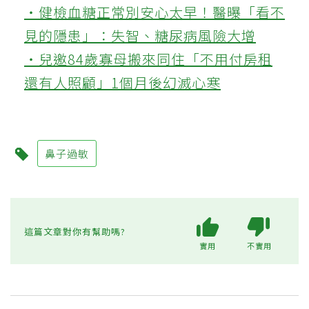
‧健檢血糖正常別安心太早！醫曝「看不
見的隱患」：失智、糖尿病風險大增
‧兒邀84歲寡母搬來同住「不用付房租
還有人照顧」1個月後幻滅心寒
鼻子過敏
這篇文章對你有幫助嗎?
實用
不實用