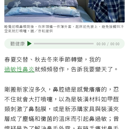
睡覺前噴鼻噴劑後，在床頭備一件薄外套，起床前先披上，避免接觸到冷
空氣就打噴嚏。圖／亦耘提供
聽健康
00:00
/
00:00
春夏交替、秋去冬來季節轉變，我的
過敏性鼻炎
就頻頻發作，告訴我要變天了。
剛搬新家沒多久，鼻腔總是感覺癢癢的，忍
不住就會大打噴嚏，以為是裝潢材料如甲醛
類刺激了鼻黏膜，或是新添購家具與裝潢夾
層成了塵蟎和黴菌的溫床而引起鼻過敏；曾
懷疑是為了解決鼻毛外露，有時手癢拔鼻毛