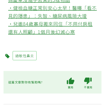
‧健檢血糖正常別安心太早！醫曝「看不
見的隱患」：失智、糖尿病風險大增
‧兒邀84歲寡母搬來同住「不用付房租
還有人照顧」1個月後幻滅心寒
過敏性鼻炎
這篇文章對你有幫助嗎?
實用
不實用