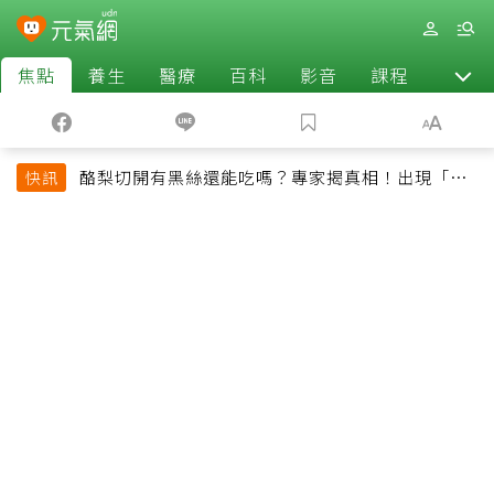
焦點
養生
醫療
百科
影音
課程
退休
酪梨切開有黑絲還能吃嗎？專家揭真相！出現「3情
快訊
況」快丟掉