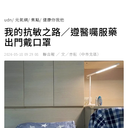
udn
/
元氣網
/
焦點
/
健康你我他
我的抗敏之路／遵醫囑服藥
出門戴口罩
聯合報 ／ 文／亦耘（中市北區）
2026-05-18 09:29:08