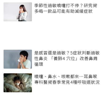
季節性過敏噴嚏打不停？研究揭
多喝一飲品可能有助減緩症狀
是感冒還是過敏？5症狀判斷過敏
性鼻炎 「養肺4 穴位」改善鼻周
循環
噴嚏、鼻水、咳嗽都來…耳鼻喉
專科醫揭春季常見4種呼吸道狀況