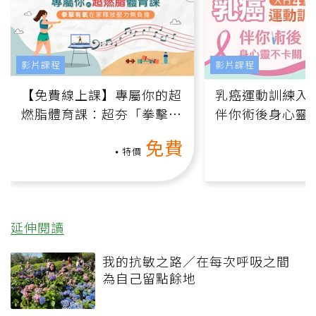
影片課程
影片課程
【免費線上課】專屬你的超
乳癌運動訓練入門
燃脂體育課：超夯「拳擊有
伴你術後身心靈
氧」高壓族在家釋放壓力無
上影音課）
免費
負擔
特價
延伸閱讀
我的抗敏之路／在每次呼吸之間
為自己留點餘地