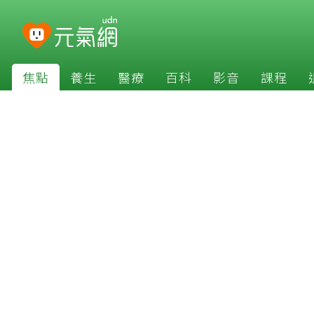
焦點
養生
醫療
百科
影音
課程