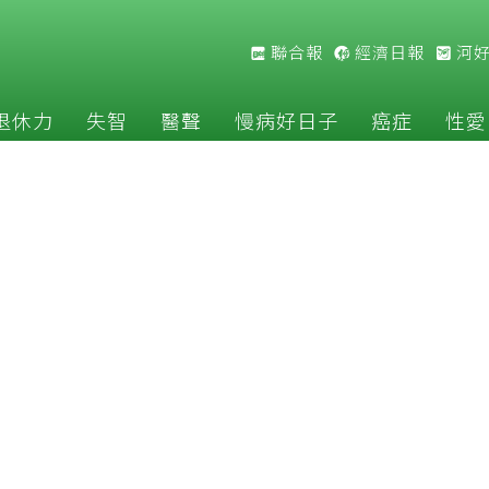
聯合報
經濟日報
河
退休力
失智
醫聲
慢病好日子
癌症
性愛