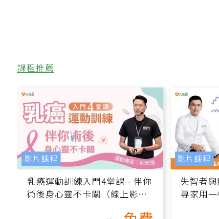
課程推薦
影片課程
影片課程
乳癌運動訓練入門4堂課 - 伴你
失智者與
術後身心靈不卡關（線上影音
專家用一
課）
轉退化大