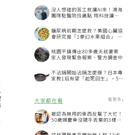
沒人想碰的苦工就讓AI來！鴻海
團隊駐醫院找痛點 用科技讓醫
療更有溫度
糖尿病前期怎麼救？美國心臟協
會研究推「1夢幻水果組合」 酪
梨加它改善血管功能
桃園平鎮傳出80多歲夫弒妻案
家人發現緊急報案、警方調查中
不沾鍋開始沾鍋怎麼辦？日本專
家教1招有望「起死回生」，5情
況該換新
望
看更多
大家都在看
新
被認為無用的東西反幫了大忙！
50歲婦慶幸沒隨手丟棄的3樣物
品