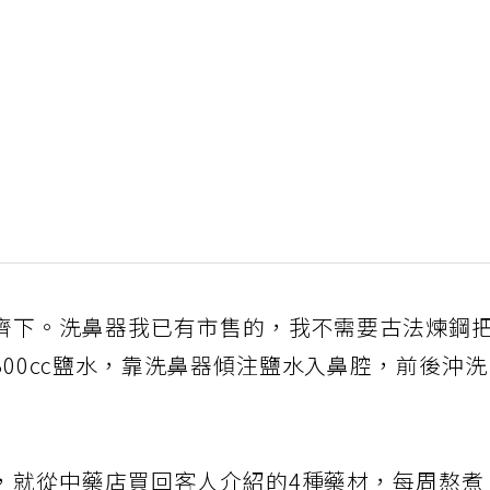
齊下。洗鼻器我已有市售的，我不需要古法煉鋼
300㏄鹽水，靠洗鼻器傾注鹽水入鼻腔，前後沖