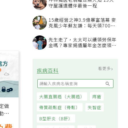
坪林獨居老翁離世無人知 13犬
守屋護遺體伴最後一程
15歲經營之神3.9億暴富落幕 麥
克風少年蘇友謙：每天領700元
過日子
先生走了，太太可以續領勞保年
金嗎？專家揭遺屬年金怎麼領，
看順位還要看資格
看更多
疾病百科
大腸直腸癌（大腸癌）
痔瘡
定做
骨質疏鬆症（骨鬆）
失智症
動、
B型肝炎（B肝）
也能