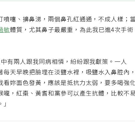
打噴嚏、擤鼻涕，兩個鼻孔紅通通，不成人樣；
過敏
體質，尤其鼻子最嚴重，為此我已進4次手術
人中有兩人跟我同病相憐，紛紛跟我獻策。一人
著每天早晚把臉埋在淡鹽水裡，吸鹽水入鼻腔內
我看妳面色發黃，應該是抵抗力太弱，要多喝強
喉嚨，紅棗、黃耆和黨參可以產生抗體，比較不
。」