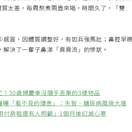
，就從中藥店買回客人介紹的4種藥材，每周熬煮
若體質太差，每周熬煮兩壺來喝，時間久了，「雙
少感冒，因體質調整好，有如兵強馬壯；鼻腔早
，解決了一輩子鼻涕「貢貢流」的慘狀。
忙！50歲婦慶幸沒隨手丟棄的3樣物品
醫曝「看不見的隱患」：失智、糖尿病風險大增
不用付房租還有人照顧」1個月後幻滅心寒