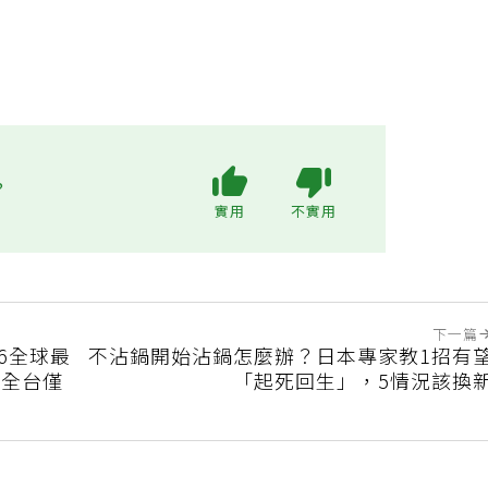
?
實用
不實用
下一篇
26全球最
不沾鍋開始沾鍋怎麼辦？日本專家教1招有
 全台僅
「起死回生」，5情況該換
佳