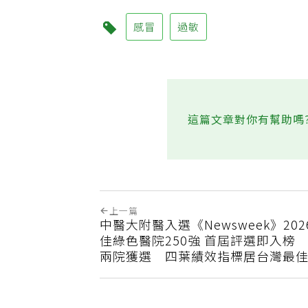
感冒
過敏
這篇文章對你有幫助嗎
上一篇
中醫大附醫入選《Newsweek》20
佳綠色醫院250強 首屆評選即入榜
兩院獲選 四葉績效指標居台灣最