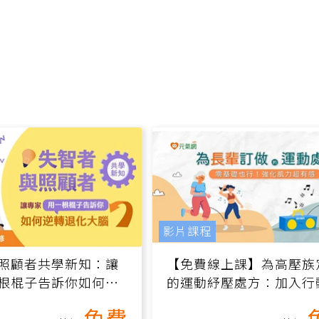
影片課程
照顧者共學新知：讓
【免費線上課】為高壓族
根棍子告訴你如何逆
的運動紓壓處方：加入行
腦（線上影音課）
增肌、互動元素，0基礎