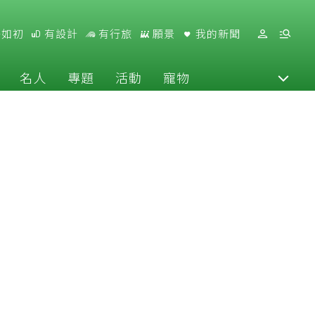
好如初
有設計
有行旅
願景
我的新聞
名人
專題
活動
寵物