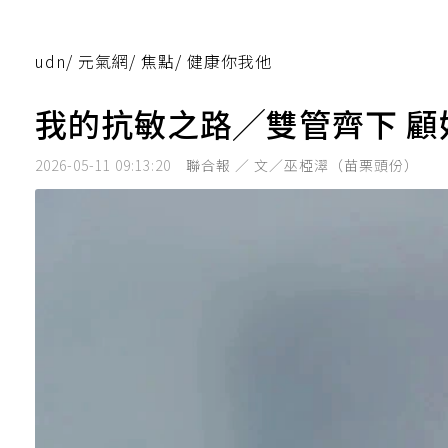
udn
/
元氣網
/
焦點
/
健康你我他
我的抗敏之路╱雙管齊下 顧
2026-05-11 09:13:20
聯合報 ／ 文／巫椏濢（苗栗頭份）