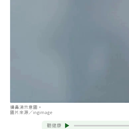
擤鼻涕示意圖。
圖片來源／ingimage
聽健康