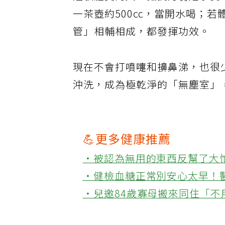
過敏體質的人，抵抗力弱是事實
一茶壺約500㏄，當開水喝；
管」相輔相成，都發揮功效。
現在不會打噴嚏和擤鼻涕，也很
沖洗，成為極乾淨的「無塵室」
💪更多健康推薦
‧被認為無用的東西反幫了大
‧健檢血糖正常別安心太早！
‧兒邀84歲寡母搬來同住「