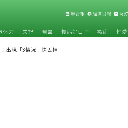
聯合報
經濟日報
河
退休力
失智
醫聲
慢病好日子
癌症
性愛
！出現「3情況」快丟掉