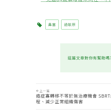
‧兒邀84歲寡母搬來同住「
鼻塞
過敏原
這篇文章對你有幫助嗎
上一篇
癌症寡轉移不等於無治療機會 SBR
程、減少正常組織傷害