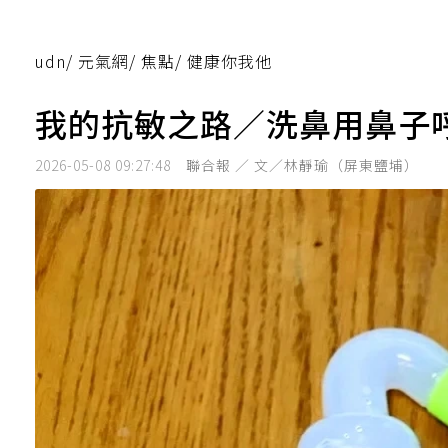
udn
/
元氣網
/
焦點
/
健康你我他
我的抗敏之路／洗鼻用鼻子
2026-05-08 09:27:48
聯合報 ／ 文／林靜瑜（屏東鹽埔）