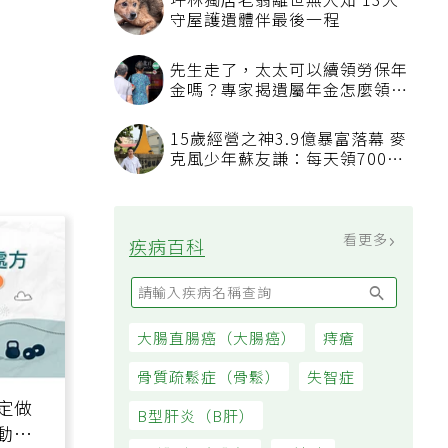
坪林獨居老翁離世無人知 13犬
守屋護遺體伴最後一程
先生走了，太太可以續領勞保年
金嗎？專家揭遺屬年金怎麼領，
看順位還要看資格
15歲經營之神3.9億暴富落幕 麥
克風少年蘇友謙：每天領700元
過日子
看更多
疾病百科
大腸直腸癌（大腸癌）
痔瘡
骨質疏鬆症（骨鬆）
失智症
定做
B型肝炎（B肝）