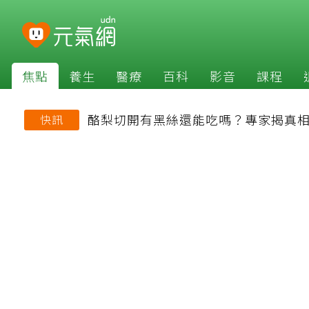
焦點
養生
醫療
百科
影音
課程
酪梨切開有黑絲還能吃嗎？專家揭真相
快訊