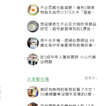
不必忍餓也能減肥！補充2類食
物每天自然少575大卡「還能吃
飽飽的」
想延緩老化不必花大錢吃保健品
研究：超市都買得到的1便宜食
品就可以
用千元手機、拒絕社群網站 48
歲社長中年後重視和放棄的事：
不為面子消費
近5成中年人腹部肥胖 小心代謝
出問題
看更多
大家都在看
被認為無用的東西反幫了大忙！
推
50歲婦慶幸沒隨手丟棄的3樣物
來
品