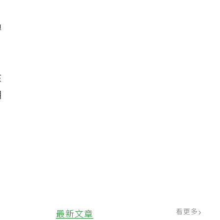
，
過
孩
期
看更多
最新文章