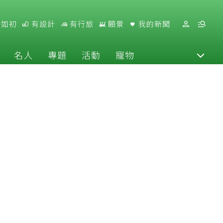
好如初
有設計
有行旅
願景
我的新聞
名人
專題
活動
寵物