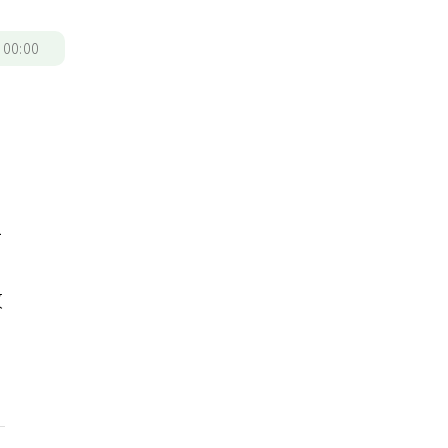
/
00:00
鼻
改