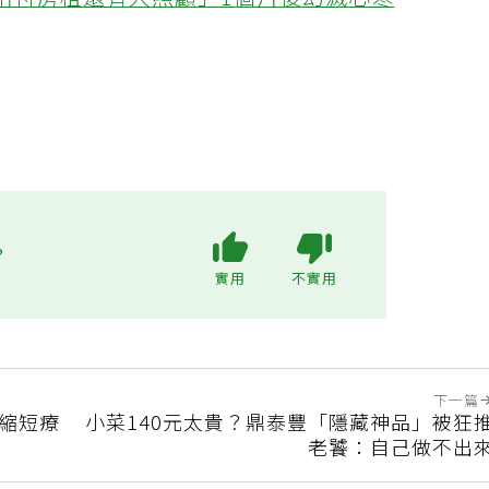
不用付房租還有人照顧」1個月後幻滅心寒
?
實用
不實用
下一篇
T縮短療
小菜140元太貴？鼎泰豐「隱藏神品」被狂
老饕：自己做不出