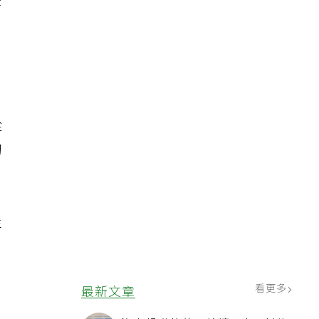
在
從
初
年
看更多
最新文章