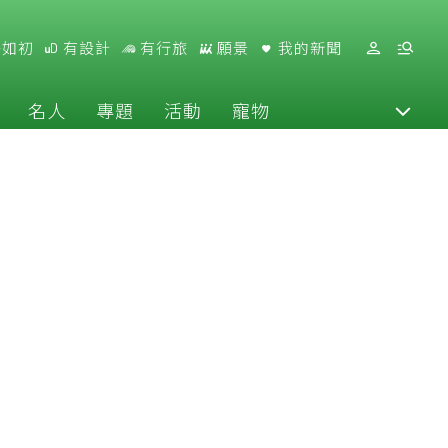
好如初
有設計
有行旅
願景
我的新聞
名人
專題
活動
寵物