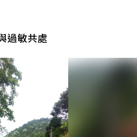
 與過敏共處
）