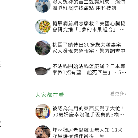
沒人想碰的苦工就讓AI來！鴻海
團隊駐醫院找痛點 用科技讓醫
療更有溫度
糖尿病前期怎麼救？美國心臟協
會研究推「1夢幻水果組合」 酪
梨加它改善血管功能
桃園平鎮傳出80多歲夫弒妻案
家人發現緊急報案、警方調查中
經
不沾鍋開始沾鍋怎麼辦？日本專
家教1招有望「起死回生」，5情
況該換新
看更多
大家都在看
被認為無用的東西反幫了大忙！
50歲婦慶幸沒隨手丟棄的3樣物
品
運
坪林獨居老翁離世無人知 13犬