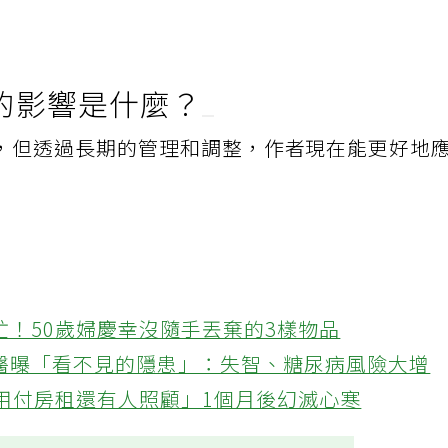
。
的影響是什麼？
，但透過長期的管理和調整，作者現在能更好地
忙！50歲婦慶幸沒隨手丟棄的3樣物品
醫曝「看不見的隱患」：失智、糖尿病風險大增
不用付房租還有人照顧」1個月後幻滅心寒