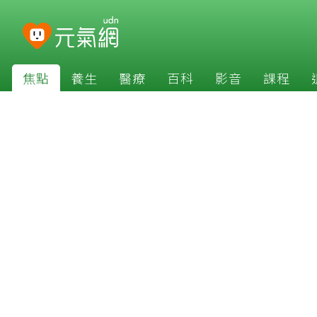
焦點
養生
醫療
百科
影音
課程