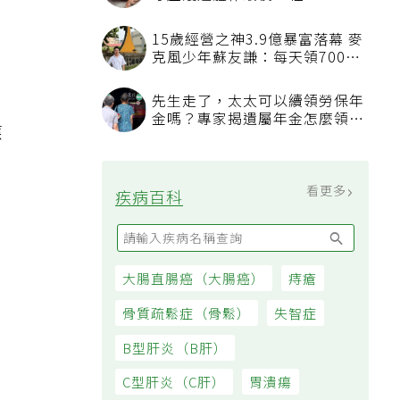
守屋護遺體伴最後一程
15歲經營之神3.9億暴富落幕 麥
克風少年蘇友謙：每天領700元
過日子
先生走了，太太可以續領勞保年
金嗎？專家揭遺屬年金怎麼領，
應
看順位還要看資格
看更多
疾病百科
大腸直腸癌（大腸癌）
痔瘡
骨質疏鬆症（骨鬆）
失智症
B型肝炎（B肝）
C型肝炎（C肝）
胃潰瘍