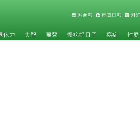
聯合報
經濟日報
河
退休力
失智
醫聲
慢病好日子
癌症
性愛