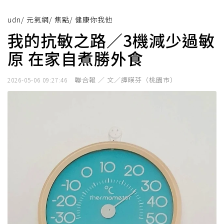
udn
/
元氣網
/
焦點
/
健康你我他
我的抗敏之路／3機減少過敏
原 在家自煮勝外食
聯合報 ／ 文／譚暎芬（桃園市）
2026-05-06 09:27:46