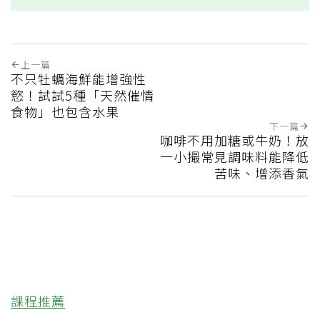
上一篇
不只牡蠣海鮮能增強性
慾！試試5種「天然催情
食物」也包含水果
下一篇
咖啡不用加糖或牛奶！放
一小撮常見調味料能降低
苦味、增添香氣
課程推薦