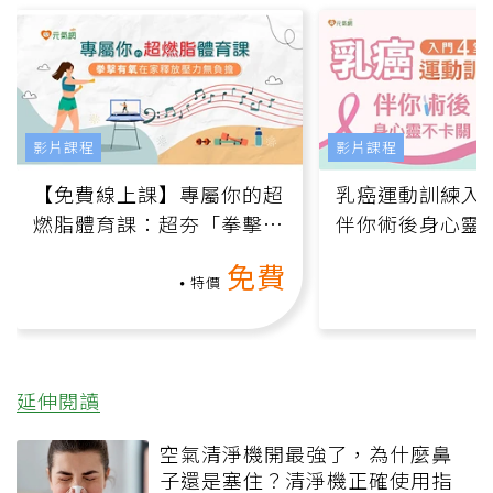
影片課程
影片課程
【免費線上課】專屬你的超
乳癌運動訓練入門
燃脂體育課：超夯「拳擊有
伴你術後身心靈
氧」高壓族在家釋放壓力無
上影音課）
免費
負擔
特價
延伸閱讀
空氣清淨機開最強了，為什麼鼻
子還是塞住？清淨機正確使用指