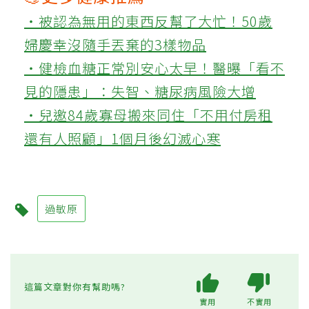
‧被認為無用的東西反幫了大忙！50歲
婦慶幸沒隨手丟棄的3樣物品
‧健檢血糖正常別安心太早！醫曝「看不
見的隱患」：失智、糖尿病風險大增
‧兒邀84歲寡母搬來同住「不用付房租
還有人照顧」1個月後幻滅心寒
過敏原
這篇文章對你有幫助嗎?
實用
不實用