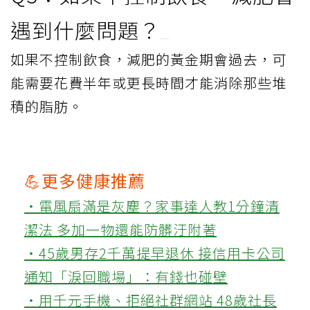
遇到什麼問題？
如果不控制飲食，減肥的黃金期會過去，可
能需要花費半年或更長時間才能消除那些堆
積的脂肪。
💪更多健康推薦
‧電風扇滿是灰塵？家事達人教1分鐘清
潔法 多加一物還能防髒汙附著
‧45歲男存2千萬提早退休 接信用卡公司
通知「淚回職場」：有錢也碰壁
‧用千元手機、拒絕社群網站 48歲社長