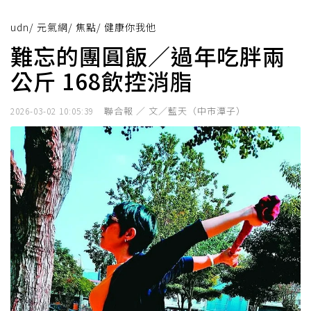
udn
/
元氣網
/
焦點
/
健康你我他
難忘的團圓飯／過年吃胖兩
公斤 168飲控消脂
聯合報 ／ 文／藍天（中市潭子）
2026-03-02 10:05:39