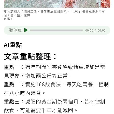
年假放縱大半個月之後，現在生活重回正軌，「168」和慢跑游泳不可
廢。圖／藍天提供
孫淑君
聽健康
00:00
/
00:00
AI重點
文章重點整理：
重點一：
過年期間吃零食導致體重增加是常
見現象，增加兩公斤算正常。
重點二：
實施168飲食法，每天吃兩餐，控制
在八小時內進食。
重點三：
減肥的黃金期為兩個月，若不控制
飲食，可能需要半年才能減回。