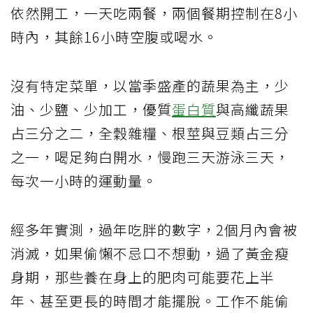
依然開工，一天吃兩餐，兩個餐期控制在8小
時內，其餘16小時空腹或喝水。
沒有特定菜單，以當季盛產的蔬果為主，少
油、少鹽、少加工，優質
蛋白質
與高纖蔬果
占三分之二，全穀雜糧、根莖與豆類占三分
之一，喝足夠白開水，慢跑三天游泳三天，
每次一小時的運動量。
經多年實測，過年吃胖的數字，2個月內會被
消滅，如果偷懶不忌口不想動，過了黃金瘦
身期，那些養在身上的肥肉可能要花上半
年、甚至更長的時間才能擺脫。工作不能偷