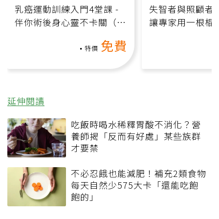
乳癌運動訓練入門4堂課 -
失智者與照顧者
伴你術後身心靈不卡關（線
讓專家用一根棍
上影音課）
何逆轉退化大腦
免費
課）
特價
延伸閱讀
吃飯時喝水稀釋胃酸不消化？營
養師揭「反而有好處」某些族群
才要禁
不必忍餓也能減肥！補充2類食物
每天自然少575大卡「還能吃飽
飽的」