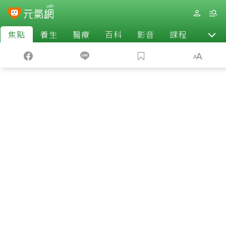
焦點
養生
醫療
百科
影音
課程
退休