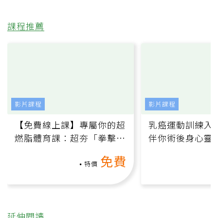
課程推薦
影片課程
影片課程
【免費線上課】專屬你的超
乳癌運動訓練入門
燃脂體育課：超夯「拳擊有
伴你術後身心靈
氧」高壓族在家釋放壓力無
上影音課）
免費
負擔
特價
延伸閱讀