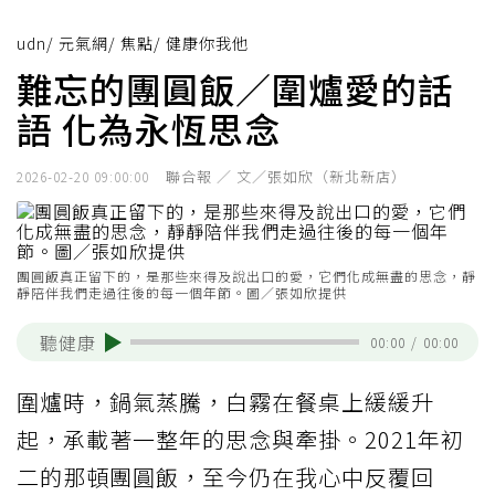
udn
/
元氣網
/
焦點
/
健康你我他
難忘的團圓飯／圍爐愛的話
語 化為永恆思念
聯合報 ／ 文／張如欣（新北新店）
2026-02-20 09:00:00
團圓飯真正留下的，是那些來得及說出口的愛，它們化成無盡的思念，靜
靜陪伴我們走過往後的每一個年節。圖／張如欣提供
聽健康
00:00
/
00:00
圍爐時，鍋氣蒸騰，白霧在餐桌上緩緩升
起，承載著一整年的思念與牽掛。2021年初
二的那頓團圓飯，至今仍在我心中反覆回