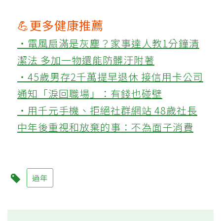
💪更多健康推薦
‧電風扇滿是灰塵？家事達人教1分鐘清
潔法 多加一物還能防髒汙附著
‧45歲男存2千萬提早退休 接信用卡公司
通知「淚回職場」：有錢也碰壁
‧用千元手機、拒絕社群網站 48歲社長
中年後重視和放棄的事：不為面子消費
過年