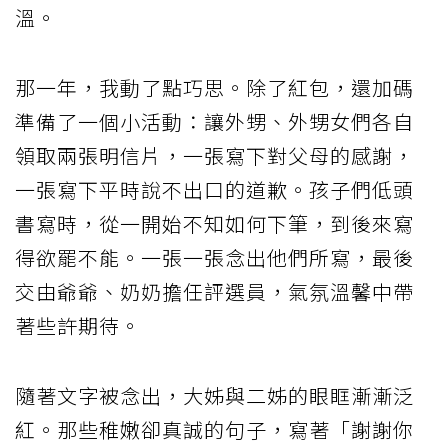
溫。
那一年，我動了點巧思。除了紅包，還加碼
準備了一個小活動：讓外甥、外甥女們各自
領取兩張明信片，一張寫下對父母的感謝，
一張寫下平時說不出口的道歉。孩子們低頭
書寫時，從一開始不知如何下筆，到後來寫
得欲罷不能。一張一張念出他們所寫，最後
交由爺爺、奶奶擔任評選員，氣氛溫馨中帶
著些許期待。
隨著文字被念出，大姊與二姊的眼眶漸漸泛
紅。那些稚嫩卻真誠的句子，寫著「謝謝你