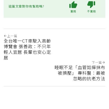
這篇文章對你有幫助嗎?
實用
不實用
上一篇
全台唯一CT車駛入高齡
博覽會 張善政：不只年
輕人宜居 長輩也安心定
居
下一篇
睡眠不足「血管如擰抹布
被擠壓」 專科醫：最被
忽略的抗老方法