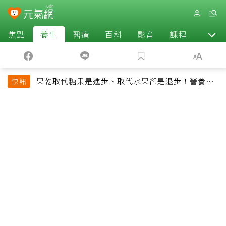
焦點
養生
醫療
百科
影音
課程
退休
果乾取代糖果是進步、取代水果卻是退步！營養師
快訊
揭果乾堅果常見健康陷阱