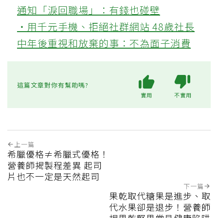
通知「淚回職場」：有錢也碰壁
‧用千元手機、拒絕社群網站 48歲社長
中年後重視和放棄的事：不為面子消費
這篇文章對你有幫助嗎?
實用
不實用
上一篇
希臘優格≠希臘式優格！
營養師揭製程差異 起司
片也不一定是天然起司
下一篇
果乾取代糖果是進步、取
代水果卻是退步！營養師