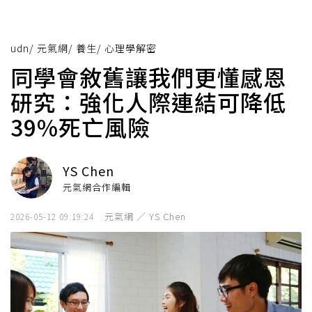
udn
/
元氣網
/
養生
/
心理學解密
同學會敘舊讓我們更懂感恩
研究：強化人際連結可降低
39%死亡風險
YS Chen
元氣網合作編輯
元氣網 ／ YS Chen
2026-05-12 09:19:24