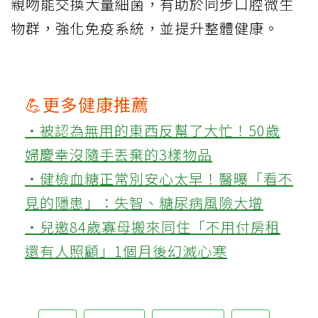
親吻能交換大量細菌，有助於同步口腔微生
物群，強化免疫系統，並提升整體健康。
💪更多健康推薦
‧被認為無用的東西反幫了大忙！50歲
婦慶幸沒隨手丟棄的3樣物品
‧健檢血糖正常別安心太早！醫曝「看不
見的隱患」：失智、糖尿病風險大增
‧兒邀84歲寡母搬來同住「不用付房租
還有人照顧」1個月後幻滅心寒