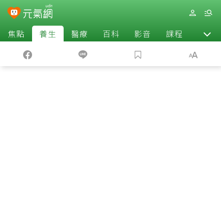
焦點
養生
醫療
百科
影音
課程
退休