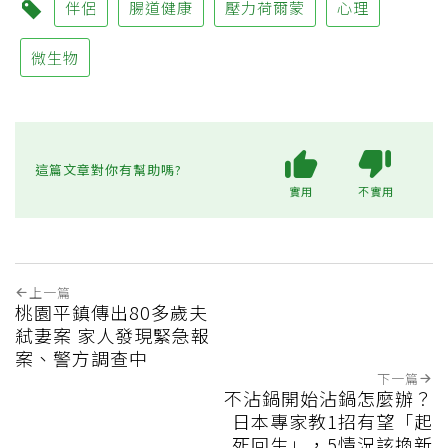
伴侶
腸道健康
壓力荷爾蒙
心理
微生物
這篇文章對你有幫助嗎?
實用
不實用
上一篇
桃園平鎮傳出80多歲夫
弒妻案 家人發現緊急報
案、警方調查中
下一篇
不沾鍋開始沾鍋怎麼辦？
日本專家教1招有望「起
死回生」，5情況該換新