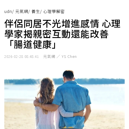
udn
/
元氣網
/
養生
/
心理學解密
伴侶同居不光增進感情 心理
學家揭親密互動還能改善
「腸道健康」
元氣網 ／ YS Chen
2026-02-28 08:48:41