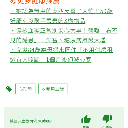
💪更多健康推薦
‧被認為無用的東西反幫了大忙！50歲
婦慶幸沒隨手丟棄的3樣物品
‧健檢血糖正常別安心太早！醫曝「看不
見的隱患」：失智、糖尿病風險大增
‧兒邀84歲寡母搬來同住「不用付房租
還有人照顧」1個月後幻滅心寒
心理學
收養無血緣
這篇文章對你有幫助嗎?
實用
不實用