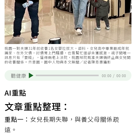
桃園一對夫婦31年前收養1名女嬰拉拔大，詎料，女兒高中畢業剛成年就
蹺家、在外欠債，討債常上門騷擾，也曾幫忙還卻未獲感激，親子間唯一
訊息只有「要錢」，逼得兩老上法院，桃園地院裁准夫婦倆終止與女兒間
的收養關係。示意圖，圖中人物與本文無關／記者陳恩惠攝影
聽健康
00:00
/
00:00
AI重點
文章重點整理：
重點一：
女兒長期失聯，與養父母關係疏
遠。