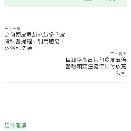
上一篇
為何頭皮屑越來越多？皮
膚科醫提醒：別用肥皂、
沐浴乳洗頭
下一篇
自殺率高出其他癌友五倍
醫盼頭頸癌健保給付放寬
限制
延伸閱讀