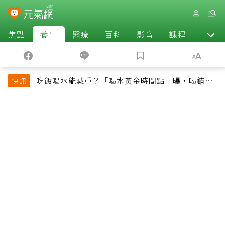
焦點
養生
醫療
百科
影音
課程
退休
吃飯喝水能減重？「喝水黃金時間點」曝，喝錯時
快訊
機反而吃更多