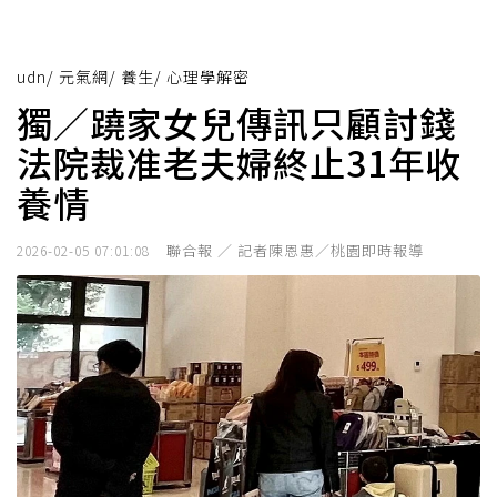
udn
/
元氣網
/
養生
/
心理學解密
獨／蹺家女兒傳訊只顧討錢
法院裁准老夫婦終止31年收
養情
聯合報 ／ 記者陳恩惠／桃園即時報導
2026-02-05 07:01:08