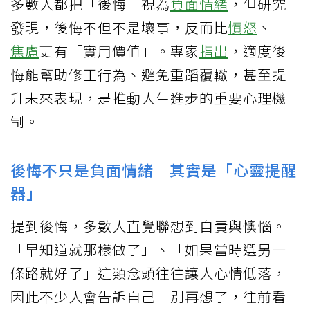
多數人都把「後悔」視為
負面情緒
，但研究
發現，後悔不但不是壞事，反而比
憤怒
、
焦慮
更有「實用價值」。專家
指出
，適度後
悔能幫助修正行為、避免重蹈覆轍，甚至提
升未來表現，是推動人生進步的重要心理機
制。
後悔不只是負面情緒 其實是「心靈提醒
器」
提到後悔，多數人直覺聯想到自責與懊惱。
「早知道就那樣做了」、「如果當時選另一
條路就好了」這類念頭往往讓人心情低落，
因此不少人會告訴自己「別再想了，往前看