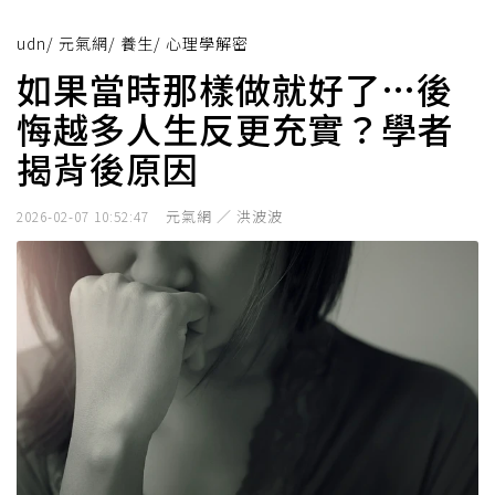
udn
/
元氣網
/
養生
/
心理學解密
如果當時那樣做就好了…後
悔越多人生反更充實？學者
揭背後原因
元氣網 ／ 洪波波
2026-02-07 10:52:47