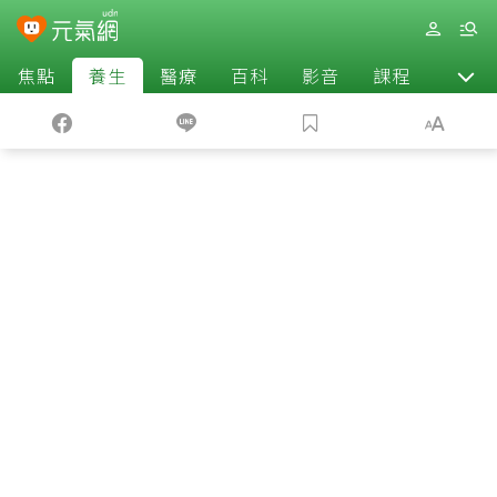
焦點
養生
醫療
百科
影音
課程
退休