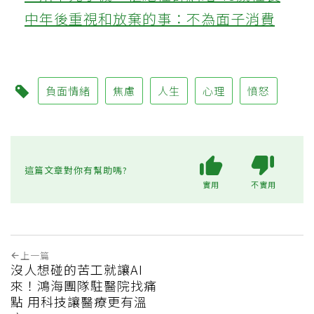
中年後重視和放棄的事：不為面子消費
負面情緒
焦慮
人生
心理
憤怒
這篇文章對你有幫助嗎?
實用
不實用
上一篇
沒人想碰的苦工就讓AI
來！鴻海團隊駐醫院找痛
點 用科技讓醫療更有溫