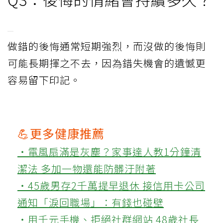
做錯的後悔通常短期強烈，而沒做的後悔則
可能長期揮之不去，因為錯失機會的遺憾更
容易留下印記。
💪更多健康推薦
‧電風扇滿是灰塵？家事達人教1分鐘清
潔法 多加一物還能防髒汙附著
‧45歲男存2千萬提早退休 接信用卡公司
通知「淚回職場」：有錢也碰壁
‧用千元手機、拒絕社群網站 48歲社長