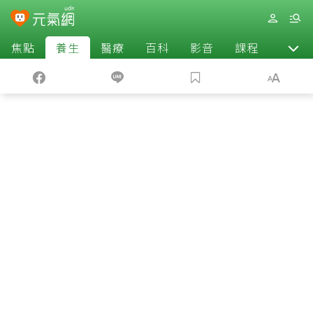
焦點
養生
醫療
百科
影音
課程
退休