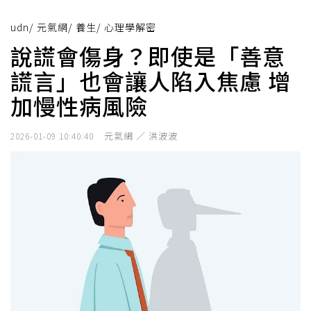
udn
/
元氣網
/
養生
/
心理學解密
說謊會傷身？即使是「善意
謊言」也會讓人陷入焦慮 增
加慢性病風險
元氣網 ／ 洪波波
2026-01-09 10:40:40