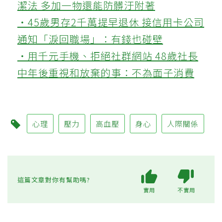
潔法 多加一物還能防髒汙附著
‧45歲男存2千萬提早退休 接信用卡公司
通知「淚回職場」：有錢也碰壁
‧用千元手機、拒絕社群網站 48歲社長
中年後重視和放棄的事：不為面子消費
心理
壓力
高血壓
身心
人際關係
這篇文章對你有幫助嗎?
實用
不實用