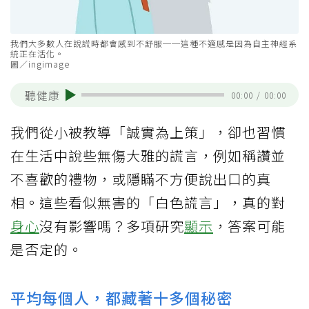
我們大多數人在說謊時都會感到不舒服──這種不適感是因為自主神經系
統正在活化。
圖／ingimage
聽健康
00:00
/
00:00
我們從小被教導「誠實為上策」，卻也習慣
在生活中說些無傷大雅的謊言，例如稱讚並
不喜歡的禮物，或隱瞞不方便說出口的真
相。這些看似無害的「白色謊言」，真的對
身心
沒有影響嗎？多項研究
顯示
，答案可能
是否定的。
平均每個人，都藏著十多個秘密