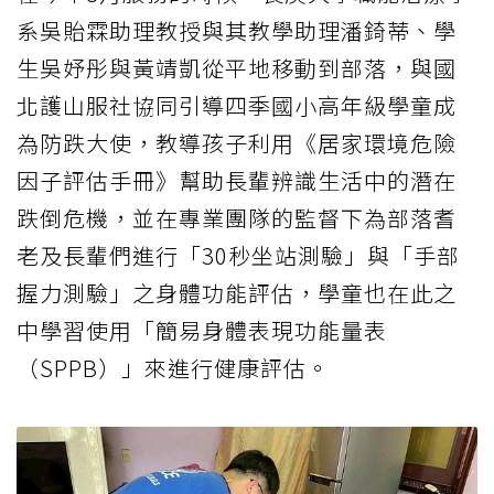
系吳貽霖助理教授與其教學助理潘錡蒂、學
生吳妤彤與黃靖凱從平地移動到部落，與國
北護山服社協同引導四季國小高年級學童成
為防跌大使，教導孩子利用《居家環境危險
因子評估手冊》幫助長輩辨識生活中的潛在
跌倒危機，並在專業團隊的監督下為部落耆
老及長輩們進行「30秒坐站測驗」與「手部
握力測驗」之身體功能評估，學童也在此之
中學習使用「簡易身體表現功能量表
（SPPB）」來進行健康評估。