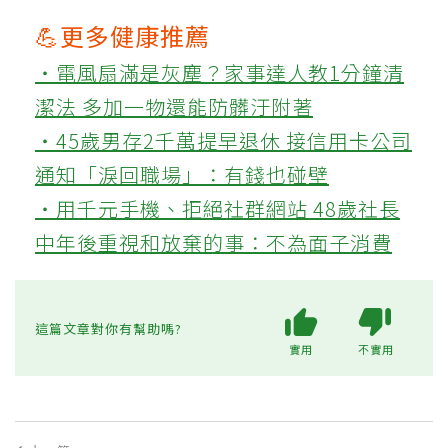
💪更多健康推薦
‧電風扇滿是灰塵？家事達人教1分鐘清
潔法 多加一物還能防髒汙附著
‧45歲男存2千萬提早退休 接信用卡公司
通知「淚回職場」：有錢也碰壁
‧用千元手機、拒絕社群網站 48歲社長
中年後重視和放棄的事：不為面子消費
這篇文章對你有幫助嗎?
實用
不實用