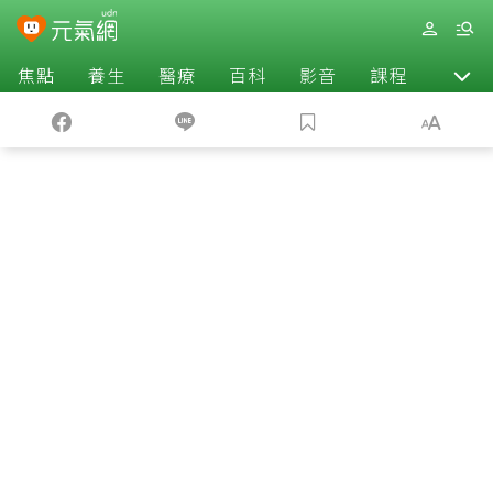
焦點
養生
醫療
百科
影音
課程
退休