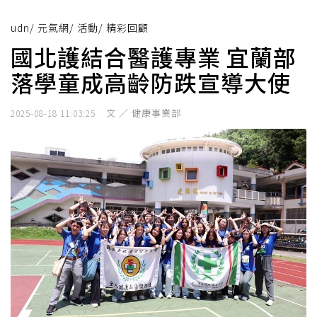
udn
/
元氣網
/
活動
/
精彩回顧
國北護結合醫護專業 宜蘭部
落學童成高齡防跌宣導大使
文 ／ 健康事業部
2025-08-18 11:03:25