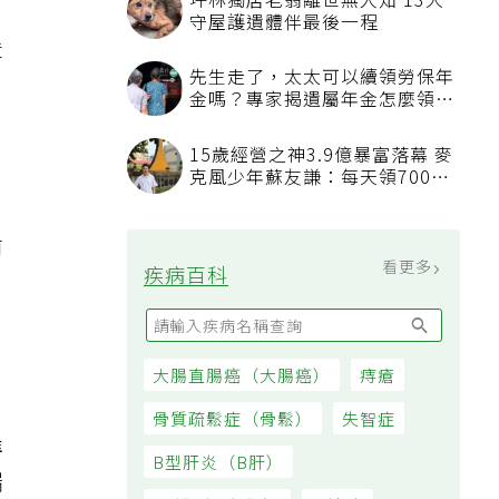
坪林獨居老翁離世無人知 13犬
守屋護遺體伴最後一程
障
先生走了，太太可以續領勞保年
金嗎？專家揭遺屬年金怎麼領，
看順位還要看資格
15歲經營之神3.9億暴富落幕 麥
克風少年蘇友謙：每天領700元
過日子
前
看更多
疾病百科
大腸直腸癌（大腸癌）
痔瘡
骨質疏鬆症（骨鬆）
失智症
羅
B型肝炎（B肝）