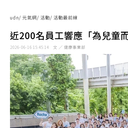
udn
/
元氣網
/
活動
/
活動最前線
近200名員工響應「為兒童
2026-06-16 15:45:14
文 ／ 健康事業部