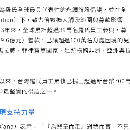
成為羅氏全球最具代表性的永續旗艦倡議，並在全
mbition）下，致力倍數擴大觸及範圍與募款影響
3年來，全球累計超過39萬名羅氏員工參與，募
幣9.6億元）善款，已讓超過100萬名身處困境的
馬拉威、菲律賓等國家，足跡橫跨非洲、亞洲與
年以來，台灣羅氏員工累積已捐出超過新台幣700
少最堅實的後盾之一。
現支持力量
iana）表示：「『為兒童而走』對我而言，不