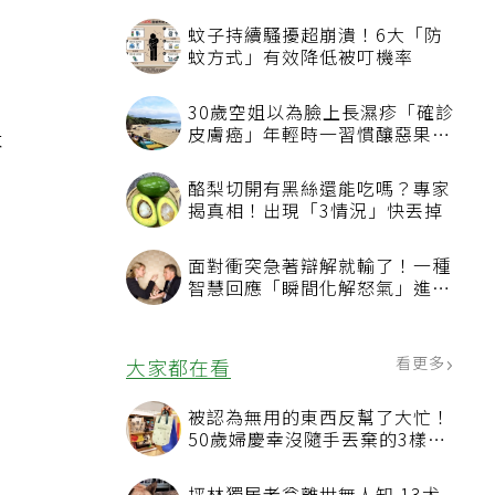
蚊子持續騷擾超崩潰！6大「防
蚊方式」有效降低被叮機率
30歲空姐以為臉上長濕疹「確診
皮膚癌」年輕時一習慣釀惡果超
本
後悔
酪梨切開有黑絲還能吃嗎？專家
揭真相！出現「3情況」快丟掉
面對衝突急著辯解就輸了！一種
智慧回應「瞬間化解怒氣」進入
」
有效溝通
看更多
大家都在看
全
被認為無用的東西反幫了大忙！
50歲婦慶幸沒隨手丟棄的3樣物
品