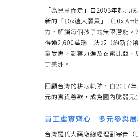
「為兒童而走」自2003年起已
新的「10x遠大願景」（10x A
力，解鎖每個孩子的無限潛能。2
得逾2,600萬瑞士法郎（約新台
童受惠，影響力遍及衣索比亞、
丁美洲。
回顧台灣的耕耘軌跡，自2017
元的實質善款，成為國內脆弱兒
員工虛實齊心 多元參與展
台灣羅氏大藥廠總經理劉寒青（D