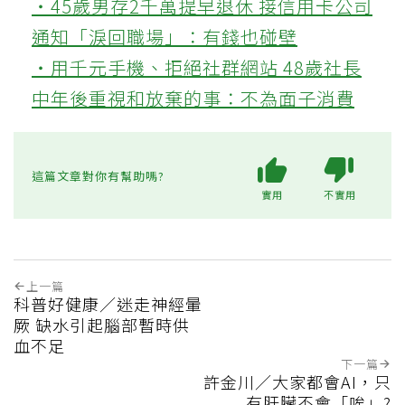
‧45歲男存2千萬提早退休 接信用卡公司
通知「淚回職場」：有錢也碰壁
‧用千元手機、拒絕社群網站 48歲社長
中年後重視和放棄的事：不為面子消費
這篇文章對你有幫助嗎?
實用
不實用
上一篇
科普好健康／迷走神經暈
厥 缺水引起腦部暫時供
血不足
下一篇
許金川／大家都會AI，只
有肝臟不會「唉」?