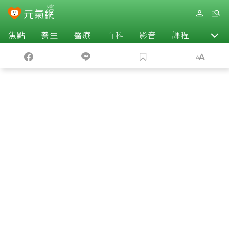
焦點
養生
醫療
百科
影音
課程
退休