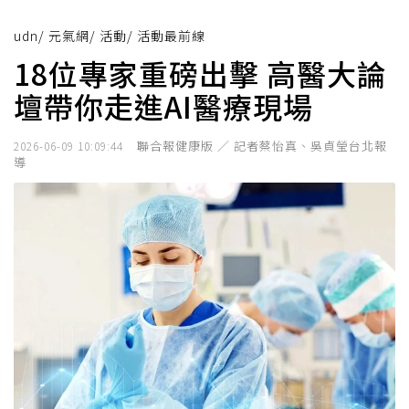
udn
/
元氣網
/
活動
/
活動最前線
18位專家重磅出擊 高醫大論
壇帶你走進AI醫療現場
聯合報健康版 ／ 記者蔡怡真、吳貞瑩台北報
2026-06-09 10:09:44
導