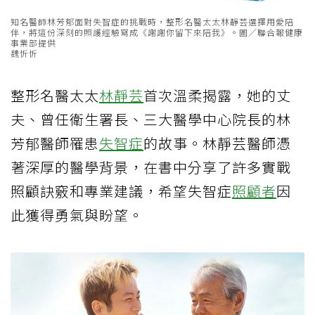
知名醫師林芳郁面對失智症的挑戰時，整形名醫太太林靜芸選擇用愛陪
伴，將這份深刻的照護經驗寫成《謝謝你留下來陪我》。圖／聯合報健康
事業部提供
魏忻忻
整形名醫太太
林靜芸
首次溫柔揭露，她的丈
夫、曾任衛生署長、三大醫學中心院長的林
芳郁醫師罹患
失智症
的故事。林靜芸醫師憑
著深厚的醫學背景，在書中分享了許多實戰
照顧訣竅和專業建議，希望失智症
照顧者
因
此獲得勇氣與盼望。