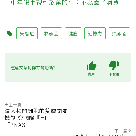
中年後重視和放棄的事：不為面子消費
失智症
林靜芸
健腦
記憶力
照顧者
這篇文章對你有幫助嗎?
實用
不實用
上一篇
清大揭開細胞的雙層開關
機制 登國際期刊
「PNAS」
下一篇