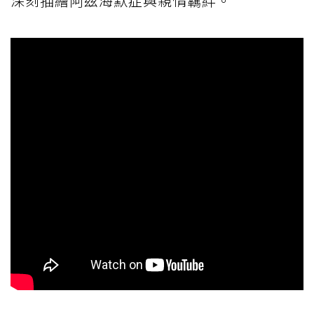
深刻描繪阿茲海默症與親情羈絆。