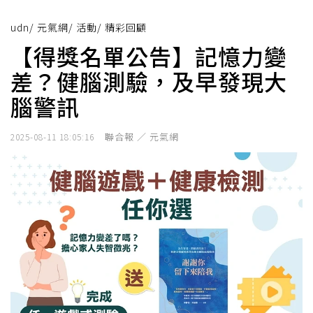
udn
/
元氣網
/
活動
/
精彩回顧
【得獎名單公告】記憶力變
差？健腦測驗，及早發現大
腦警訊
聯合報 ／ 元氣網
2025-08-11 18:05:16