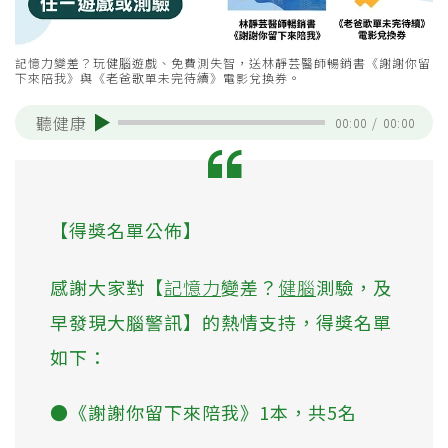
記憶力變差？玩健腦遊戲、免費測失智，送林靜芸醫師暢銷書《謝謝你留
下來陪我》與《老爸歌單未完待續》電影兌換券。
聽健康
00:00
/
00:00
【得獎名單公佈】
感謝大家對【
記憶力
變差？
健腦
測驗，及
早發現大腦警訊】的熱情支持，得獎名單
如下：
●《謝謝你留下來陪我》1本，共5名