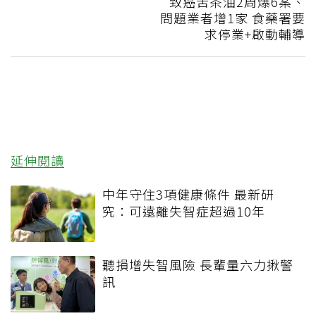
致癌苦茶油2周爆6案、
問題業者增1家 食藥署要
求停業+啟動輔導
延伸閱讀
中年守住3項健康條件 最新研
究：可遠離失智症超過10年
聽損增失智風險 長輩量六力揪警
訊