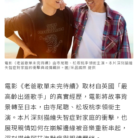
電影《老爸歌單未完待續》由寺尾聰、松坂桃李領銜主演。本片深刻描繪
失智症對家庭的衝擊與親情羈絆。圖/采昌國際 提供
電影《老爸歌單未完待續》取材自英國「最
高齡出道歌手」的真實經歷，電影將故事背
景轉至日本，由寺尾聰、松坂桃李領銜主
演。本片深刻描繪失智症對家庭的衝擊，也
展現親情如何在崩解邊緣被音樂重新串起，