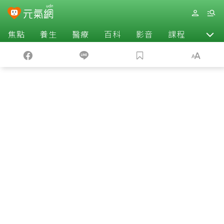
焦點
養生
醫療
百科
影音
課程
退休