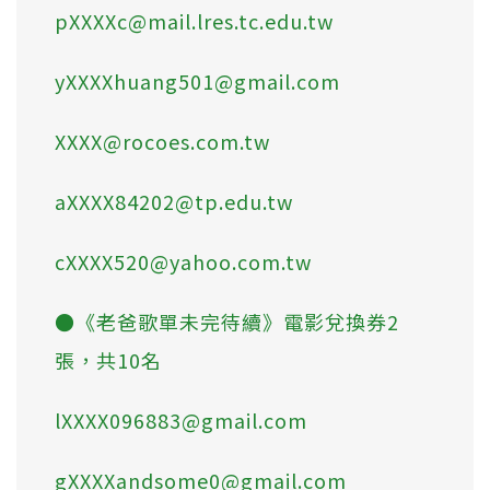
pXXXXc@mail.lres.tc.edu.tw
yXXXXhuang501@gmail.com
XXXX@rocoes.com.tw
aXXXX84202@tp.edu.tw
cXXXX520@yahoo.com.tw
●《老爸歌單未完待續》電影兌換券2
張，共10名
lXXXX096883@gmail.com
gXXXXandsome0@gmail.com