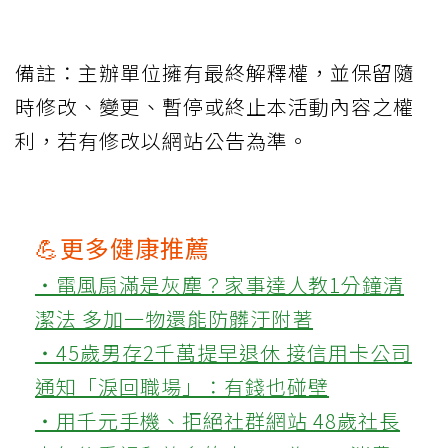
備註：主辦單位擁有最終解釋權，並保留隨
時修改、變更、暫停或終止本活動內容之權
利，若有修改以網站公告為準。
💪更多健康推薦
‧電風扇滿是灰塵？家事達人教1分鐘清
潔法 多加一物還能防髒汙附著
‧45歲男存2千萬提早退休 接信用卡公司
通知「淚回職場」：有錢也碰壁
‧用千元手機、拒絕社群網站 48歲社長