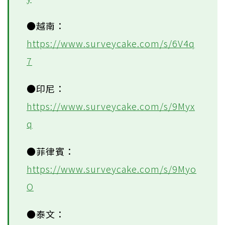
●越南：
https://www.surveycake.com/s/6V4q
7
●印尼：
https://www.surveycake.com/s/9Myx
q
●菲律賓：
https://www.surveycake.com/s/9Myo
O
●泰文：