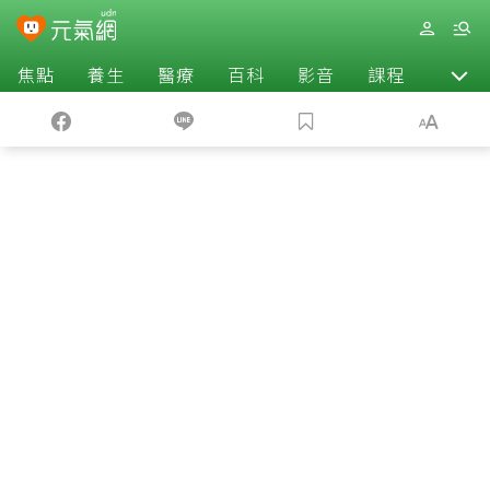
焦點
養生
醫療
百科
影音
課程
退休