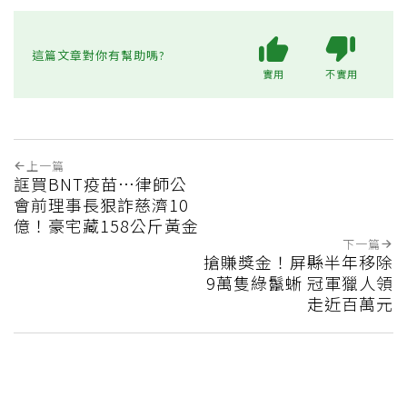
這篇文章對你有幫助嗎?
實用
不實用
上一篇
誆買BNT疫苗…律師公
會前理事長狠詐慈濟10
億！豪宅藏158公斤黃金
下一篇
搶賺獎金！屏縣半年移除
9萬隻綠鬣蜥 冠軍獵人領
走近百萬元