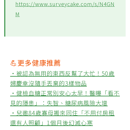
https://www.surveycake.com/s/N4GN
M
💪更多健康推薦
‧被認為無用的東西反幫了大忙！50歲
婦慶幸沒隨手丟棄的3樣物品
‧健檢血糖正常別安心太早！醫曝「看不
見的隱患」：失智、糖尿病風險大增
‧兒邀84歲寡母搬來同住「不用付房租
還有人照顧」1個月後幻滅心寒