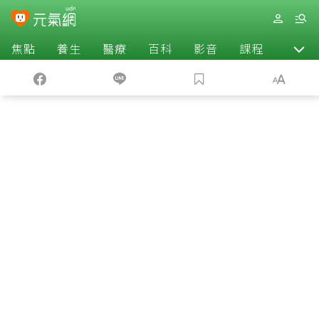
焦點
養生
醫療
百科
影音
課程
退休