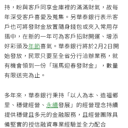
持，盼與客戶同享金庫裡的滿滿財氣，故每
年深受客戶喜愛及蒐集。另華泰銀行表示客
戶也可將發財金放置隨身錢包或夾入常用存
摺中，在新的一年可為客戶招財開運、增添
好彩頭及
年節
喜氣。華泰銀行將於2月2日開
始發放，民眾只要至全省分行洽辦業務，就
有機會領到一份「瑞馬迎春發財金」，數量
有限送完為止。
多年來，華泰銀行秉持「以人為本、造福鄉
里、穩健經營、
永續
發展」的經營理念持續
提供穩健且多元的金融服務，且經營團隊具
備堅實的授信融資專業經驗並全力配合