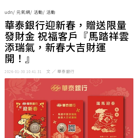
udn
/
元氣網
/
活動
/
活動
華泰銀行迎新春，贈送限量
發財金 祝福客戶『馬踏祥雲
添瑞氣，新春大吉財運
開！』
文 ／ 華泰銀行
2026-01-30 10:41:31