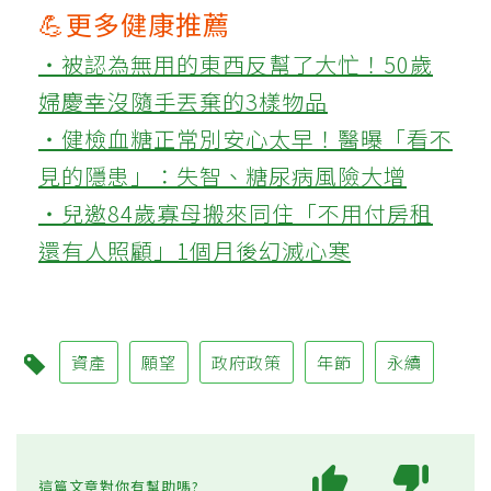
💪更多健康推薦
‧被認為無用的東西反幫了大忙！50歲
婦慶幸沒隨手丟棄的3樣物品
‧健檢血糖正常別安心太早！醫曝「看不
見的隱患」：失智、糖尿病風險大增
‧兒邀84歲寡母搬來同住「不用付房租
還有人照顧」1個月後幻滅心寒
資產
願望
政府政策
年節
永續
這篇文章對你有幫助嗎?