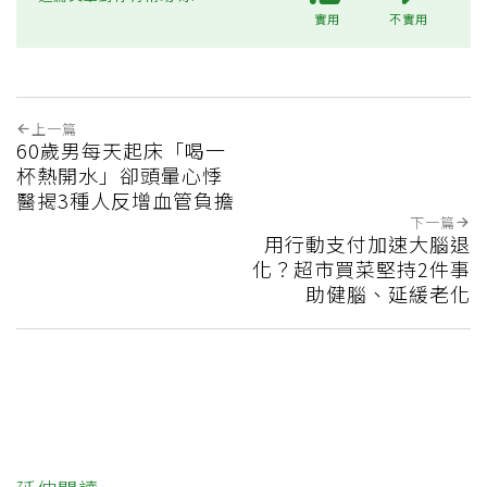
實用
不實用
上一篇
60歲男每天起床「喝一
杯熱開水」卻頭暈心悸
醫揭3種人反增血管負擔
下一篇
用行動支付加速大腦退
化？超市買菜堅持2件事
助健腦、延緩老化