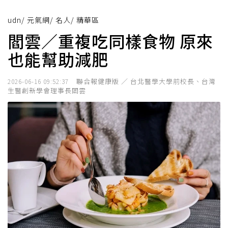
udn
/
元氣網
/
名人
/
精華區
閻雲／重複吃同樣食物 原來
也能幫助減肥
聯合報健康版 ／ 台北醫學大學前校長、台灣
2026-06-16 09:52:37
生醫創新學會理事長閻雲