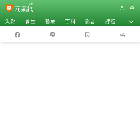
焦點
養生
醫療
百科
影音
課程
退休