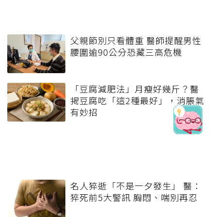
父親節別只看體重 醫師提醒男性
腰圍逾90公分恐藏三高危機
「豆腐減肥法」月瘦好幾斤？醫
揭豆腐吃「這2種最好」，消脹氣
有妙招
名人猝逝「不是一夕發生」 醫：
猝死前5大警訊 胸悶、喘別再忍