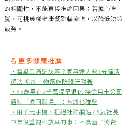
的相關性，不能直接推論因果；若擔心吃
膩，可挑幾樣健康餐點輪流吃，以降低決策
疲勞。
💪更多健康推薦
‧電風扇滿是灰塵？家事達人教1分鐘清
潔法 多加一物還能防髒汙附著
‧45歲男存2千萬提早退休 接信用卡公司
通知「淚回職場」：有錢也碰壁
‧用千元手機、拒絕社群網站 48歲社長
中年後重視和放棄的事：不為面子消費