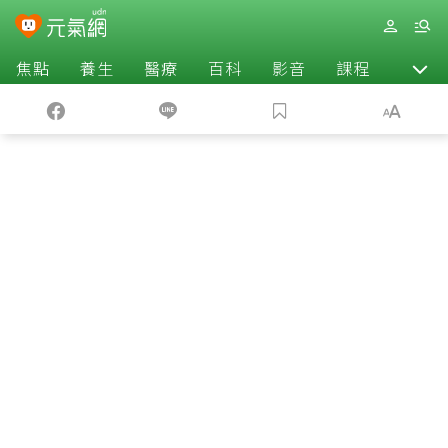
焦點
養生
醫療
百科
影音
課程
退休