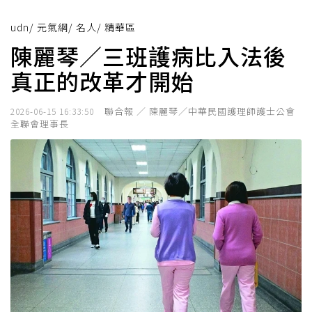
udn
/
元氣網
/
名人
/
精華區
陳麗琴／三班護病比入法後
真正的改革才開始
聯合報 ／ 陳麗琴／中華民國護理師護士公會
2026-06-15 16:33:50
全聯會理事長