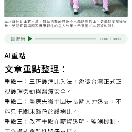
三班護病比正式入法，對台灣醫療體系不只是制度修正，更是攸關醫療安
全、勞動正義與國家健康韌性的重大改革。示意圖／本報資料照片
聽健康
00:00
/
00:00
AI重點
文章重點整理：
重點一：
三班護病比入法，象徵台灣正式正
視護理勞動與醫療安全。
重點二：
醫療失衡主因是長期人力透支，不
能只把關床歸咎於護病比。
重點三：
改革重點在薪資透明、監測機制、
工作模式與新進留任支持。