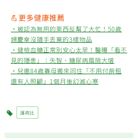
💪更多健康推薦
‧被認為無用的東西反幫了大忙！50歲
婦慶幸沒隨手丟棄的3樣物品
‧健檢血糖正常別安心太早！醫曝「看不
見的隱患」：失智、糖尿病風險大增
‧兒邀84歲寡母搬來同住「不用付房租
還有人照顧」1個月後幻滅心寒
護病比