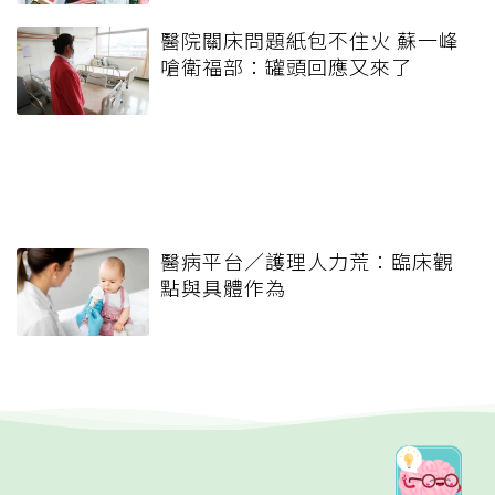
醫院關床問題紙包不住火 蘇一峰
嗆衛福部：罐頭回應又來了
醫病平台／護理人力荒：臨床觀
點與具體作為